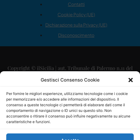
Contatti
Cookie Policy (UE)
Dichiarazione sulla Privacy (UE)
Disconoscimento
Copyright © ilSicilia | aut. Tribunale di Palermo n.11 del
29/09/2015
Gestisci Consenso Cookie
Editore: Mercurio Comunicazione Soc. Coop. A.R.L.
Per fornire le migliori esperienze, utilizziamo tecnologie come i cookie
per memorizzare e/o accedere alle informazioni del dispositivo. Il
Direttore Editoriale: Maurizio Scaglione
consenso a queste tecnologie ci permetterà di elaborare dati come il
comportamento di navigazione o ID unici su questo sito. Non
Direttore Responsabile: Maria Calabrese
acconsentire o ritirare il consenso può influire negativamente su alcune
caratteristiche e funzioni.
p.zza Sant’Oliva, 9 – 90141 – Palermo – 091335557
P.IVA: 06334930820