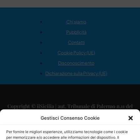
Chi siamo
Pubblicità
Contatti
Cookie Policy (UE)
Disconoscimento
Dichiarazione sulla Privacy (UE)
Copyright © ilSicilia | aut. Tribunale di Palermo n.11 del
29/09/2015
Gestisci Consenso Cookie
Editore: Mercurio Comunicazione Soc. Coop. A.R.L.
Per fornire le migliori esperienze, utilizziamo tecnologie come i cookie
per memorizzare e/o accedere alle informazioni del dispositivo. Il