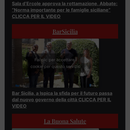
Sala d’Ercole approva la rottamazione, Abbate:
“Norma importante per le famiglie siciliane”
CLICCA PER IL VIDEO
BarSicilia
Fai clic per accettare i
cookie per questo servizio
Bar Sicilia, a Ispica la sfida per il futuro passa
dal nuovo governo della città CLICCA PER IL
VIDEO
La Buona Salute