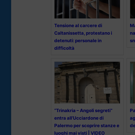
Tensione al carcere di
Ma
Caltanissetta, protestano i
na
detenuti: personale in
sn
difficoltà
“Trinakria – Angoli segreti”
Pa
entra all’Ucciardone di
ag
Palermo per scoprire stanze e
de
luoghi mai visti | VIDEO