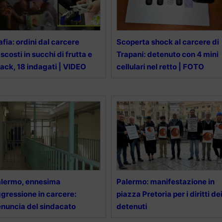
fia: ordini dal carcere
Scoperta shock al carcere di
scosti in succhi di frutta e
Trapani: detenuto con 4 mini
ack, 18 indagati | VIDEO
cellulari nel retto | FOTO
lermo, ennesima
Palermo: manifestazione in
gressione in carcere:
piazza Pretoria per i diritti de
nuncia del sindacato
detenuti