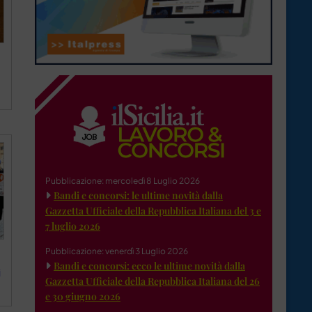
Pubblicazione: mercoledì 8 Luglio 2026
Bandi e concorsi: le ultime novità dalla
Gazzetta Ufficiale della Repubblica Italiana del 3 e
7 luglio 2026
Pubblicazione: venerdì 3 Luglio 2026
Bandi e concorsi: ecco le ultime novità dalla
i
Gazzetta Ufficiale della Repubblica Italiana del 26
e 30 giugno 2026