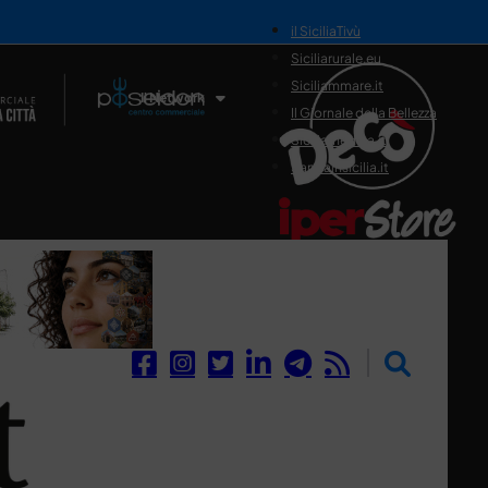
il SiciliaTivù
Siciliarurale.eu
Siciliammare.it
Il Network
Il Giornale della Bellezza
Siciliamedica.it
Sanitainsicilia.it