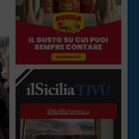
ilSiciliaNews
24