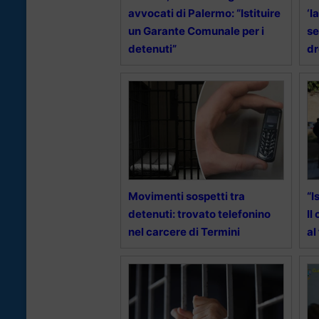
avvocati di Palermo: “Istituire
‘l
un Garante Comunale per i
se
detenuti”
d
Movimenti sospetti tra
“I
detenuti: trovato telefonino
Il
nel carcere di Termini
al