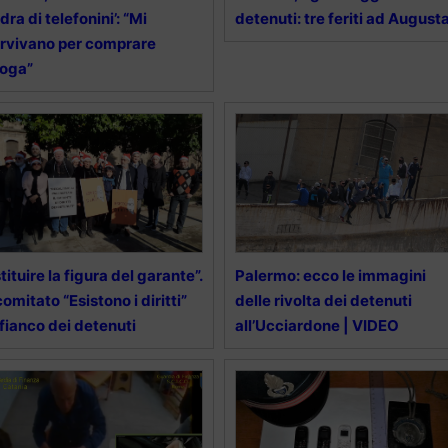
adra di telefonini’: “Mi
detenuti: tre feriti ad August
rvivano per comprare
roga”
stituire la figura del garante”.
Palermo: ecco le immagini
 comitato “Esistono i diritti”
delle rivolta dei detenuti
 fianco dei detenuti
all’Ucciardone | VIDEO