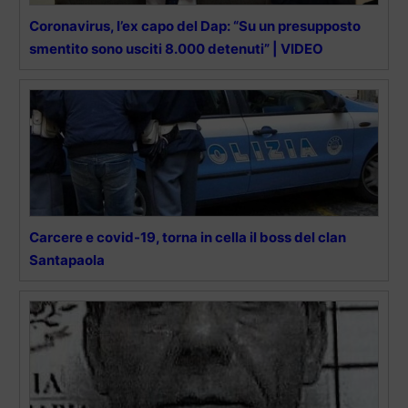
Coronavirus, l’ex capo del Dap: “Su un presupposto
smentito sono usciti 8.000 detenuti” | VIDEO
Carcere e covid-19, torna in cella il boss del clan
Santapaola