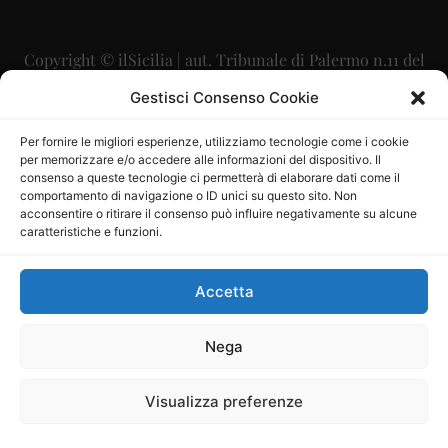
Copyright © ilSicilia | aut. Tribunale di Palermo n.11 del
29/09/2015
Gestisci Consenso Cookie
Editore: Mercurio Comunicazione Soc. Coop. A.R.L.
Per fornire le migliori esperienze, utilizziamo tecnologie come i cookie
per memorizzare e/o accedere alle informazioni del dispositivo. Il
Direttore Editoriale: Maurizio Scaglione
consenso a queste tecnologie ci permetterà di elaborare dati come il
comportamento di navigazione o ID unici su questo sito. Non
Direttore Responsabile: Maria Calabrese
acconsentire o ritirare il consenso può influire negativamente su alcune
caratteristiche e funzioni.
p.zza Sant’Oliva, 9 – 90141 – Palermo – 091335557
P.IVA: 06334930820
Accetta
Mercurio Comunicazione Società Cooperativa a r.l. è
iscritta al Registro degli Operatori di Comunicazione al
Nega
numero 26988
Visualizza preferenze
Sito gestito da
La Digitale srl
–
info@ladigitale.it