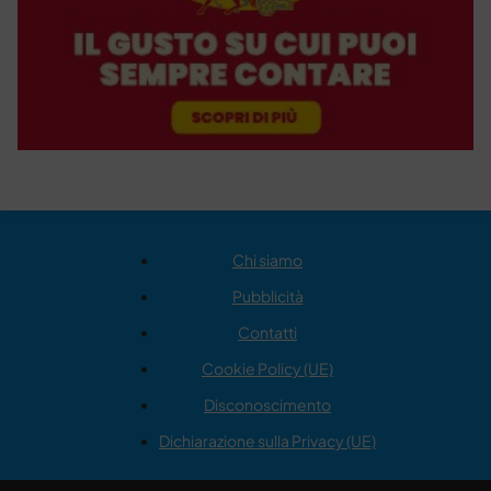
Chi siamo
Pubblicità
Contatti
Cookie Policy (UE)
Disconoscimento
Dichiarazione sulla Privacy (UE)