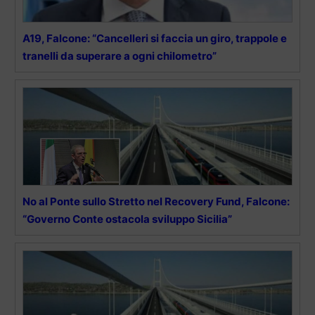
A19, Falcone: “Cancelleri si faccia un giro, trappole e
tranelli da superare a ogni chilometro”
No al Ponte sullo Stretto nel Recovery Fund, Falcone:
“Governo Conte ostacola sviluppo Sicilia”