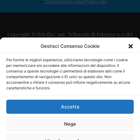
Dichiarazione sulla Privacy (UE)
Copyright © ilSicilia | aut. Tribunale di Palermo n.11 del
29/09/2015
Gestisci Consenso Cookie
Editore: Mercurio Comunicazione Soc. Coop. A.R.L.
Per fornire le migliori esperienze, utilizziamo tecnologie come i cookie
per memorizzare e/o accedere alle informazioni del dispositivo. Il
Direttore Editoriale: Maurizio Scaglione
consenso a queste tecnologie ci permetterà di elaborare dati come il
comportamento di navigazione o ID unici su questo sito. Non
Direttore Responsabile: Maria Calabrese
acconsentire o ritirare il consenso può influire negativamente su alcune
caratteristiche e funzioni.
p.zza Sant’Oliva, 9 – 90141 – Palermo – 091335557
P.IVA: 06334930820
Accetta
Mercurio Comunicazione Società Cooperativa a r.l. è
iscritta al Registro degli Operatori di Comunicazione al
Nega
numero 26988