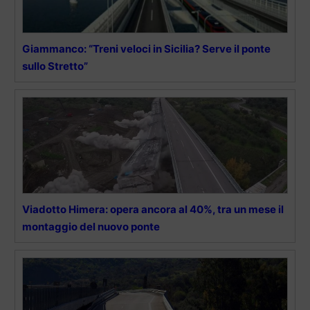
Giammanco: “Treni veloci in Sicilia? Serve il ponte
sullo Stretto”
Viadotto Himera: opera ancora al 40%, tra un mese il
montaggio del nuovo ponte