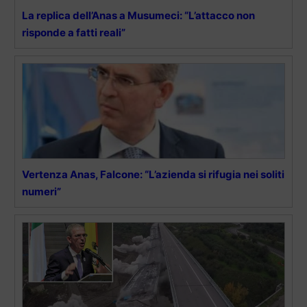
La replica dell’Anas a Musumeci: “L’attacco non
risponde a fatti reali”
Vertenza Anas, Falcone: “L’azienda si rifugia nei soliti
numeri”