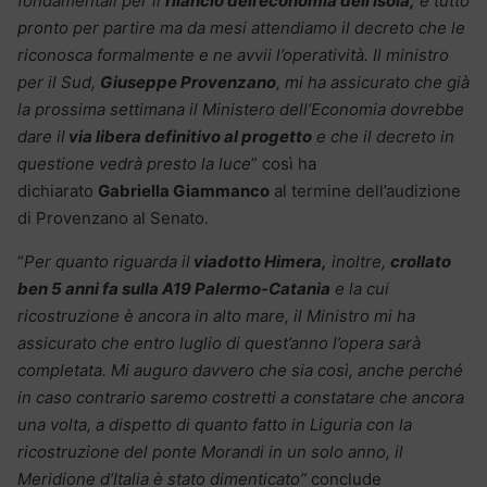
fondamentali per il
rilancio dell’economia dell’Isola,
è tutto
pronto per partire ma da mesi attendiamo il decreto che le
riconosca formalmente e ne avvii l’operatività. Il ministro
per il Sud,
Giuseppe Provenzano
, mi ha assicurato che già
la prossima settimana il Ministero dell’Economia dovrebbe
dare il
via libera definitivo al progetto
e che il decreto in
questione vedrà presto la luce
” così ha
dichiarato
Gabriella Giammanco
al termine dell’audizione
di Provenzano al Senato.
“
Per quanto riguarda il
viadotto Himera,
inoltre,
crollato
ben 5 anni fa sulla A19 Palermo-Catania
e la cui
ricostruzione è ancora in alto mare, il Ministro mi ha
assicurato che entro luglio di quest’anno l’opera sarà
completata. Mi auguro davvero che sia così, anche perché
in caso contrario saremo costretti a constatare che ancora
una volta, a dispetto di quanto fatto in Liguria con la
ricostruzione del ponte Morandi in un solo anno, il
Meridione d’Italia è stato dimenticato”
conclude