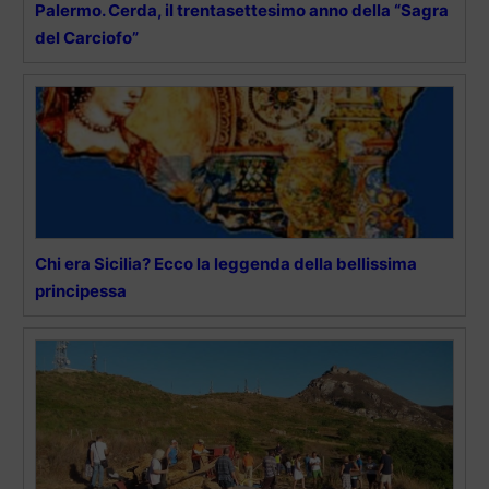
Palermo. Cerda, il trentasettesimo anno della “Sagra
del Carciofo”
Chi era Sicilia? Ecco la leggenda della bellissima
principessa