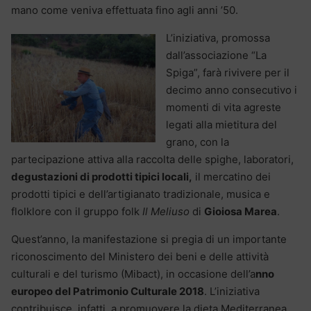
mano come veniva effettuata fino agli anni ’50.
L’iniziativa, promossa
dall’associazione “La
Spiga”, farà rivivere per il
decimo anno consecutivo i
momenti di vita agreste
legati alla mietitura del
grano, con la
partecipazione attiva alla raccolta delle spighe, laboratori,
degustazioni di prodotti tipici locali,
il mercatino dei
prodotti tipici e dell’artigianato tradizionale, musica e
flolklore con il gruppo folk
Il Meliuso
di
Gioiosa Marea
.
Quest’anno, la manifestazione si pregia di un importante
riconoscimento del Ministero dei beni e delle attività
culturali e del turismo (Mibact), in occasione dell’a
nno
europeo del Patrimonio Culturale 2018
. L’iniziativa
contribuisce, infatti, a promuovere la dieta Mediterranea,