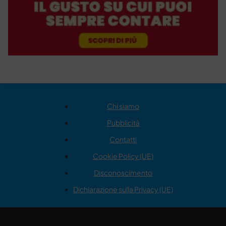
Chi siamo
Pubblicità
Contatti
Cookie Policy (UE)
Disconoscimento
Dichiarazione sulla Privacy (UE)