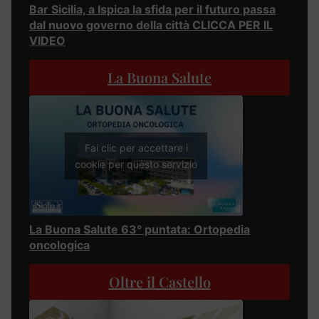
Bar Sicilia, a Ispica la sfida per il futuro passa
dal nuovo governo della città CLICCA PER IL
VIDEO
La Buona Salute
Fai clic per accettare i
cookie per questo servizio
La Buona Salute 63° puntata: Ortopedia
oncologica
Oltre il Castello