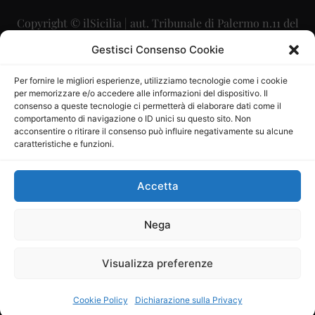
Copyright © ilSicilia | aut. Tribunale di Palermo n.11 del
29/09/2015
Gestisci Consenso Cookie
Editore: Mercurio Comunicazione Soc. Coop. A.R.L.
Per fornire le migliori esperienze, utilizziamo tecnologie come i cookie
per memorizzare e/o accedere alle informazioni del dispositivo. Il
Direttore Editoriale: Maurizio Scaglione
consenso a queste tecnologie ci permetterà di elaborare dati come il
comportamento di navigazione o ID unici su questo sito. Non
Direttore Responsabile: Maria Calabrese
acconsentire o ritirare il consenso può influire negativamente su alcune
caratteristiche e funzioni.
p.zza Sant’Oliva, 9 – 90141 – Palermo – 091335557
P.IVA: 06334930820
Accetta
Mercurio Comunicazione Società Cooperativa a r.l. è
iscritta al Registro degli Operatori di Comunicazione al
Nega
numero 26988
Visualizza preferenze
Sito gestito da
La Digitale srl
–
info@ladigitale.it
Cookie Policy
Dichiarazione sulla Privacy