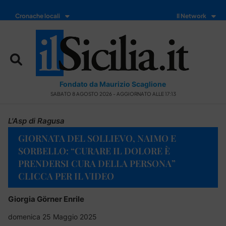
Cronache locali
Il Network
Fondato da Maurizio Scaglione
SABATO 8 AGOSTO 2026 - AGGIORNATO ALLE 17:13
L'Asp di Ragusa
GIORNATA DEL SOLLIEVO, NAIMO E
SORBELLO: “CURARE IL DOLORE È
PRENDERSI CURA DELLA PERSONA”
CLICCA PER IL VIDEO
Giorgia Görner Enrile
domenica 25 Maggio 2025