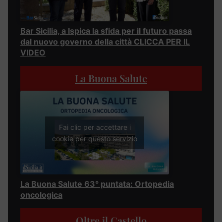
Bar Sicilia, a Ispica la sfida per il futuro passa
dal nuovo governo della città CLICCA PER IL
VIDEO
La Buona Salute
Fai clic per accettare i
cookie per questo servizio
La Buona Salute 63° puntata: Ortopedia
oncologica
Oltre il Castello