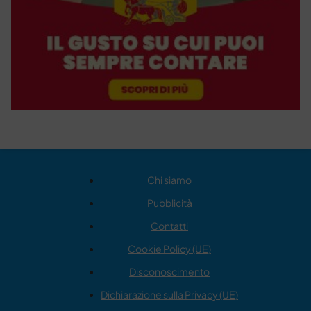
Chi siamo
Pubblicità
Contatti
Cookie Policy (UE)
Disconoscimento
Dichiarazione sulla Privacy (UE)