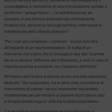
blocchi nervosi periferici, tecniche di radiofrequenza o
crioanalgesia, e metodiche di neuromodulazione spinale e
periferica
– spiega Naimo -.
La radiofrequenza, ad
esempio, è una tecnica ambulatoriale minimamente
invasiva che, attraverso l’energia termica, interrompe la
trasmissione dello stimolo doloroso”
“Per i casi più complessi
– continua –
si può ricorrere
all’impianto di un neurostimolatore. Si tratta di un
intervento chirurgico che si sviluppa in due fasi: la prima
serve a valutare l’efficacia del trattamento, e solo in caso di
risposta positiva si procede con l’impianto definitivo
“.
All’interno dell’Unità è presente anche una sala operatoria
dedicata: “
Qui eseguiamo, tra le altre cose, procedure di
inserimento di cateteri venosi totalmente impiantabili,
fondamentali per permettere ai pazienti di portare a casa
la terapia farmacologica
” afferma la dottoressa Naimo.
“Le procedure interventistiche di neuroablazione e