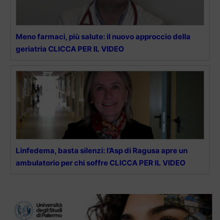
Meno farmaci, più salute: il nuovo approccio della
geriatria CLICCA PER IL VIDEO
Linfedema, basta silenzi: l’Asp di Ragusa apre un
ambulatorio per chi soffre CLICCA PER IL VIDEO