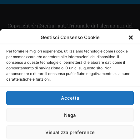
Copyright © ilSicilia | aut. Tribunale di Palermo n.11 del
29/09/2015
Gestisci Consenso Cookie
Editore: Mercurio Comunicazione Soc. Coop. A.R.L.
Per fornire le migliori esperienze, utilizziamo tecnologie come i cookie
per memorizzare e/o accedere alle informazioni del dispositivo. Il
Direttore Editoriale: Maurizio Scaglione
consenso a queste tecnologie ci permetterà di elaborare dati come il
comportamento di navigazione o ID unici su questo sito. Non
Direttore Responsabile: Maria Calabrese
acconsentire o ritirare il consenso può influire negativamente su alcune
caratteristiche e funzioni.
p.zza Sant’Oliva, 9 – 90141 – Palermo – 091335557
P.IVA: 06334930820
Accetta
Mercurio Comunicazione Società Cooperativa a r.l. è
iscritta al Registro degli Operatori di Comunicazione al
Nega
numero 26988
Visualizza preferenze
Sito gestito da
La Digitale srl
–
info@ladigitale.it