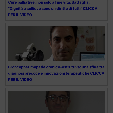
Cure palliative, non solo a fine vita. Battaglia:
“Dignità e sollievo sono un diritto di tutti” CLICCA
PER IL VIDEO
Broncopneumopatia cronico-ostruttiva: una sfida tra
diagnosi precoce e innovazioni terapeutiche CLICCA
PER IL VIDEO