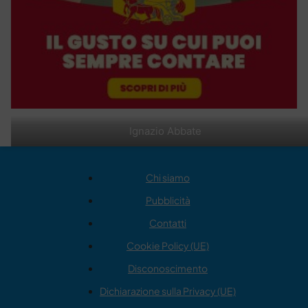
Ignazio Abbate
Chi siamo
Pubblicità
Contatti
Cookie Policy (UE)
Disconoscimento
Dichiarazione sulla Privacy (UE)