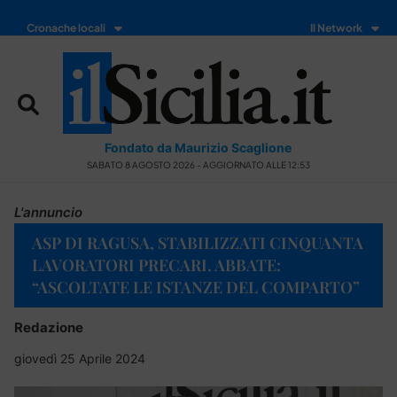
Cronache locali
Il Network
Fondato da Maurizio Scaglione
SABATO 8 AGOSTO 2026 - AGGIORNATO ALLE 12:53
L'annuncio
ASP DI RAGUSA, STABILIZZATI CINQUANTA
LAVORATORI PRECARI. ABBATE:
“ASCOLTATE LE ISTANZE DEL COMPARTO”
Redazione
giovedì 25 Aprile 2024