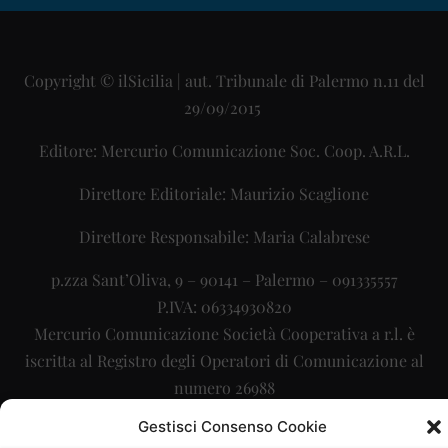
Copyright © ilSicilia | aut. Tribunale di Palermo n.11 del
29/09/2015
Editore: Mercurio Comunicazione Soc. Coop. A.R.L.
Direttore Editoriale: Maurizio Scaglione
Direttore Responsabile: Maria Calabrese
p.zza Sant’Oliva, 9 – 90141 – Palermo – 091335557
P.IVA: 06334930820
Mercurio Comunicazione Società Cooperativa a r.l. è
iscritta al Registro degli Operatori di Comunicazione al
numero 26988
Gestisci Consenso Cookie
Sito gestito da
La Digitale srl
–
info@ladigitale.it