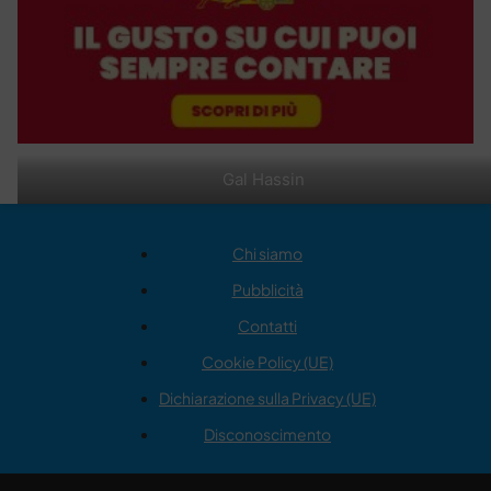
Gal Hassin
Chi siamo
Pubblicità
Contatti
Cookie Policy (UE)
Dichiarazione sulla Privacy (UE)
Disconoscimento