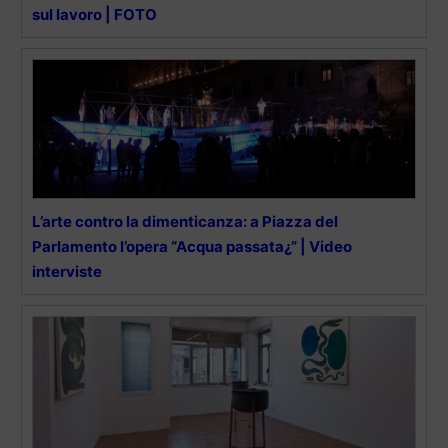
sul lavoro | FOTO
L’arte contro la dimenticanza: a Piazza del
Parlamento l’opera “Acqua passata¿” | Video
interviste