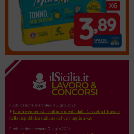
Pubblicazione: mercoledì 8 Luglio 2026
Bandi e concorsi: le ultime novità dalla Gazzetta Ufficiale
della Repubblica Italiana del 3 e 7 luglio 2026
Pubblicazione: venerdì 3 Luglio 2026