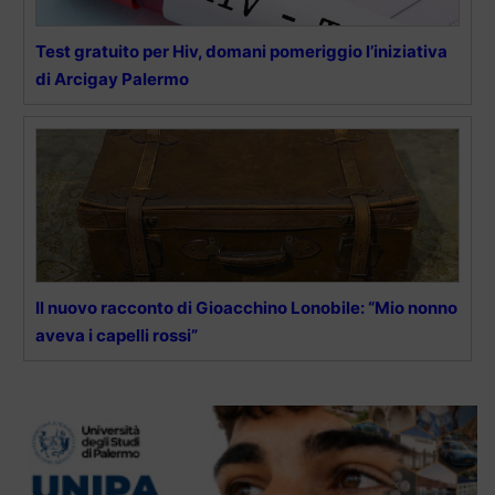
Test gratuito per Hiv, domani pomeriggio l’iniziativa
di Arcigay Palermo
Il nuovo racconto di Gioacchino Lonobile: “Mio nonno
aveva i capelli rossi”