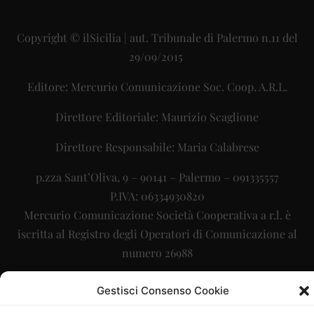
Copyright © ilSicilia | aut. Tribunale di Palermo n.11 del
29/09/2015
Editore: Mercurio Comunicazione Soc. Coop. A.R.L.
Direttore Editoriale: Maurizio Scaglione
Direttore Responsabile: Maria Calabrese
p.zza Sant’Oliva, 9 – 90141 – Palermo – 091335557
P.IVA: 06334930820
Mercurio Comunicazione Società Cooperativa a r.l. è
iscritta al Registro degli Operatori di Comunicazione al
numero 26988
Sito gestito da
La Digitale srl
–
info@ladigitale.it
Gestisci Consenso Cookie