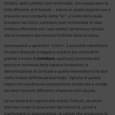
linfatici, detti collettori pre-linfonodali, che trasportano la
linfa afferente al linfonodo – tranne in quella regione ove è
presente una concavità, detta “ilo”, a livello della quale
troviamo sia l’unico collettore post-linfonodale (il vaso
linfatico efferente) sia i vasi ematici (arteriola e venula)
che provvedono alle funzioni trofiche della struttura.
Sezionandoli e aprendoli “a libro”, è possibile identificare
tre parti disposte a raggiera: la parte più vicina all’ilo
prende il nome di
midollare
, quella più prossima alla
porzione convessa della capsula ha assunto la
denominazione di corticale e quella intermedia tra le due
viene invece definita paracorticale. Ognuna di queste
regioni ha una diversa composizione strutturale e svolge
pertanto funzioni differenti: citiamone solo alcune.
La corticale è la regione che ospita i follicoli, strutture
sferiche ricche di precursori dei linfociti B, pronti a
trasformarsi in plasmacellule, le cellule che producono le