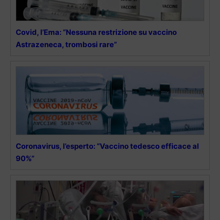
Covid, l’Ema: “Nessuna restrizione su vaccino
Astrazeneca, trombosi rare”
Coronavirus, l’esperto: “Vaccino tedesco efficace al
90%”