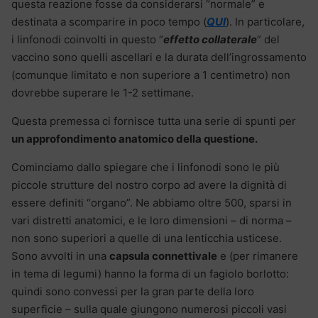
questa reazione fosse da considerarsi “normale” e
destinata a scomparire in poco tempo (
QUI
). In particolare,
i linfonodi coinvolti in questo “
effetto collaterale
” del
vaccino sono quelli ascellari e la durata dell’ingrossamento
(comunque limitato e non superiore a 1 centimetro) non
dovrebbe superare le 1-2 settimane.
Questa premessa ci fornisce tutta una serie di spunti per
un approfondimento anatomico della questione.
Cominciamo dallo spiegare che i linfonodi sono le più
piccole strutture del nostro corpo ad avere la dignità di
essere definiti “organo”. Ne abbiamo oltre 500, sparsi in
vari distretti anatomici, e le loro dimensioni – di norma –
non sono superiori a quelle di una lenticchia usticese.
Sono avvolti in una
capsula connettivale
e (per rimanere
in tema di legumi) hanno la forma di un fagiolo borlotto:
quindi sono convessi per la gran parte della loro
superficie – sulla quale giungono numerosi piccoli vasi