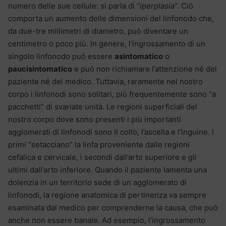
numero delle sue cellule: si parla di “
iperplasia
”. Ciò
comporta un aumento delle dimensioni del linfonodo che,
da due-tre millimetri di diametro, può diventare un
centimetro o poco più. In genere, l’ingrossamento di un
singolo linfonodo può essere
asintomatico
o
paucisintomatico
e può non richiamare l’attenzione né del
paziente né del medico. Tuttavia, raramente nel nostro
corpo i linfonodi sono solitari, più frequentemente sono “a
pacchetti” di svariate unità. Le regioni superficiali del
nostro corpo dove sono presenti i più importanti
agglomerati di linfonodi sono il collo, l’ascella e l’inguine. I
primi “setacciano” la linfa proveniente dalle regioni
cefalica e cervicale, i secondi dall’arto superiore e gli
ultimi dall’arto inferiore. Quando il paziente lamenta una
dolenzia in un territorio sede di un agglomerato di
linfonodi, la regione anatomica di pertinenza va sempre
esaminata dal medico per comprenderne la causa, che può
anche non essere banale. Ad esempio, l’ingrossamento