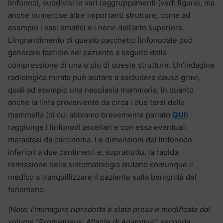
linfonodi, suddivisi in vari raggruppamenti (vedi figura), ma
anche numerose altre importanti strutture, come ad
esempio i vasi ematici e i nervi dell’arto superiore.
L’ingrandimento di questo pacchetto linfonodale può
generare fastidio nel paziente a seguito della
compressione di una o più di queste strutture. Un’indagine
radiologica mirata può aiutare a escludere cause gravi,
quali ad esempio una neoplasia mammaria, in quanto
anche la linfa proveniente da circa i due terzi della
mammella (di cui abbiamo brevemente parlato
QUI
)
raggiunge i linfonodi ascellari e con essa eventuali
metastasi da carcinoma. Le dimensioni del linfonodo
inferiori a due centimetri e, soprattutto, la rapida
remissione della sintomatologia aiutano comunque il
medico a tranquillizzare il paziente sulla benignità del
fenomeno.
(Nota: l’immagine riprodotta è stata presa e modificata dal
volume “Prometheus: Atlante di Anatomia”, seconda