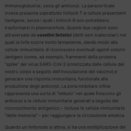
immunoglobuline, ossia gli anticorpi. La paracorticale
invece presenta soprattutto linfociti T e cellule presentanti
l’antigene, senza i quali i linfociti B non potrebbero
trasformarsi in plasmacellule. Queste due regioni sono
attraversate da
vasellini
linfatici
(detti seni trabecolari) nel
quali la linfa scorre molto lentamente, dando modo alle
cellule immunitarie di riconoscere eventuali agenti esterni
/antigeni (come, ad esempio, frammenti della proteina
“spike” del virus SARS-CoV-2 sintetizzata dalle cellule del
nostro corpo a seguito dell’inoculazione del vaccino) e
generare una risposta immunitaria, funzionale alla
produzione degli anticorpi. La zona midollare infine
rappresenta una sorta di “imbuto” nel quale finiscono gli
anticorpi e le cellule immunitarie generati a seguito del
riconoscimento antigenico – incluse le cellule immunitarie
“della memoria” – per raggiungere la circolazione ematica.
Quando un linfonodo si attiva, si ha una moltiplicazione del