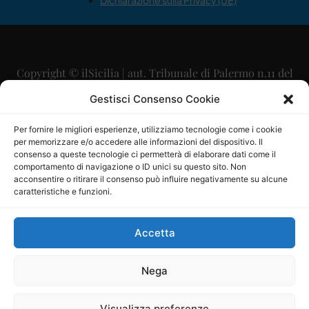
Dichiarazione sulla Privacy (UE)
Copyright © ilSicilia | aut. Tribunale di Palermo n.11 del
29/09/2015
Gestisci Consenso Cookie
Editore: Mercurio Comunicazione Soc. Coop. A.R.L.
Per fornire le migliori esperienze, utilizziamo tecnologie come i cookie
per memorizzare e/o accedere alle informazioni del dispositivo. Il
Direttore Editoriale: Maurizio Scaglione
consenso a queste tecnologie ci permetterà di elaborare dati come il
comportamento di navigazione o ID unici su questo sito. Non
Direttore Responsabile: Maria Calabrese
acconsentire o ritirare il consenso può influire negativamente su alcune
caratteristiche e funzioni.
p.zza Sant’Oliva, 9 – 90141 – Palermo – 091335557
P.IVA: 06334930820
Accetta
Mercurio Comunicazione Società Cooperativa a r.l. è
iscritta al Registro degli Operatori di Comunicazione al
Nega
numero 26988
Visualizza preferenze