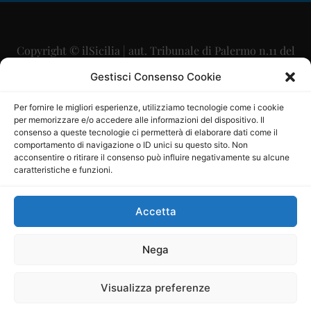
Copyright © ilSicilia | aut. Tribunale di Palermo n.11 del
29/09/2015
Gestisci Consenso Cookie
Editore: Mercurio Comunicazione Soc. Coop. A.R.L.
Per fornire le migliori esperienze, utilizziamo tecnologie come i cookie
per memorizzare e/o accedere alle informazioni del dispositivo. Il
Direttore Editoriale: Maurizio Scaglione
consenso a queste tecnologie ci permetterà di elaborare dati come il
comportamento di navigazione o ID unici su questo sito. Non
Direttore Responsabile: Maria Calabrese
acconsentire o ritirare il consenso può influire negativamente su alcune
caratteristiche e funzioni.
p.zza Sant’Oliva, 9 – 90141 – Palermo – 091335557
P.IVA: 06334930820
Accetta
Mercurio Comunicazione Società Cooperativa a r.l. è
iscritta al Registro degli Operatori di Comunicazione al
Nega
numero 26988
Visualizza preferenze
Sito gestito da
La Digitale srl
–
info@ladigitale.it