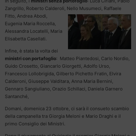
In seguito, i
ministri senza portofoglio
: Luca Ciriani, Paolo
Zangrillo, Roberto Calderoli, Nello Musumeci, Raffaele
Fitto, Andrea
Abodi,
Eugenia Maria Roccella,
Alessandra Locatelli, Maria
Elisabetta Casellati.
Infine, è stata la volta dei
ministri con portafoglio
: Matteo Piantedosi, Carlo Nordio,
Guido Crosetto, Giancarlo Giorgetti, Adolfo Urso,
Francesco Lollobrigida, Gilberto Pichetto Fratin, Elvira
Calderoni, Giuseppe Valditara, Anna Maria Bernini,
Gennaro Sangiuliano, Orazio Schillaci, Daniela Garnero
Santanché,
Domani, domenica 23 ottobre, ci sarà il consueto scambio
della campanella tra Giorgia Meloni e Mario Draghi e il
primo Consiglio dei Ministri.
Dopo il giuramento al Quirinale il premier Giorgia Meloni e