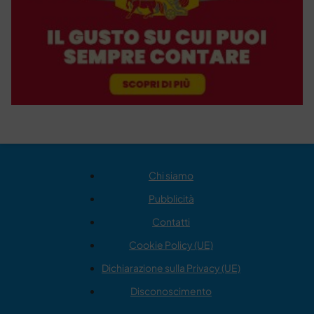
Chi siamo
Pubblicità
Contatti
Cookie Policy (UE)
Dichiarazione sulla Privacy (UE)
Disconoscimento