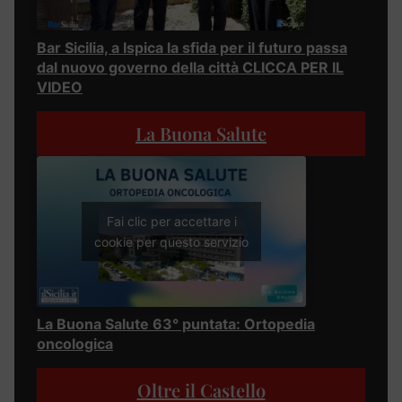
Bar Sicilia, a Ispica la sfida per il futuro passa
dal nuovo governo della città CLICCA PER IL
VIDEO
La Buona Salute
Fai clic per accettare i
cookie per questo servizio
La Buona Salute 63° puntata: Ortopedia
oncologica
Oltre il Castello