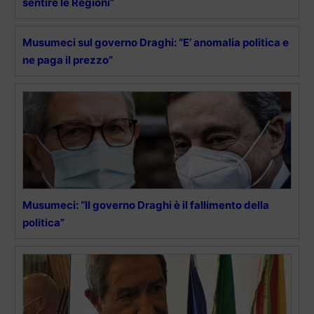
sentire le Regioni”
Musumeci sul governo Draghi: “E’ anomalia politica e
ne paga il prezzo”
Musumeci: “Il governo Draghi è il fallimento della
politica”