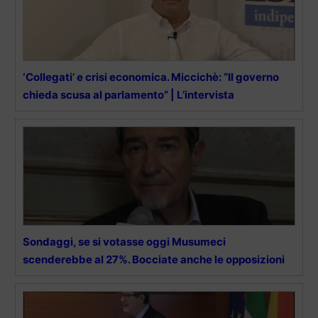
‘Collegati’ e crisi economica. Miccichè: “Il governo
chieda scusa al parlamento” | L’intervista
Sondaggi, se si votasse oggi Musumeci
scenderebbe al 27%. Bocciate anche le opposizioni