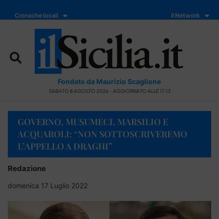
Cronache locali
Il Network
Fondato da Maurizio Scaglione
SABATO 8 AGOSTO 2026 - AGGIORNATO ALLE 17:13
GOVERNO, MUSUMECI, MARSILIO E
ACQUAROLI: “NON SOTTOSCRIVEREMO
L’APPELLO A DRAGHI”
Redazione
domenica 17 Luglio 2022