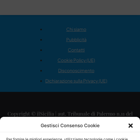
Chi siamo
Pubblicità
Contatti
Cookie Policy (UE)
Disconoscimento
Dichiarazione sulla Privacy (UE)
Copyright © ilSicilia | aut. Tribunale di Palermo n.11 del
29/09/2015
Gestisci Consenso Cookie
Editore: Mercurio Comunicazione Soc. Coop. A.R.L.
Per fornire le migliori esperienze, utilizziamo tecnologie come i cookie