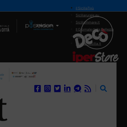
il SiciliaTivù
Siciliarurale.eu
Siciliammare.it
Il Network
Il Giornale della Bellezza
Siciliamedica.it
Sanitainsicilia.it