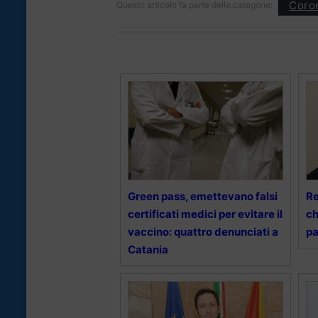
Coron
Questo articolo fa parte delle categorie:
Green pass, emettevano falsi
Re
certificati medici per evitare il
ch
vaccino: quattro denunciati a
pa
Catania