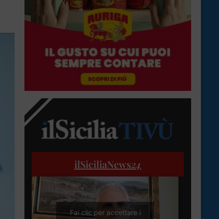
ilSiciliaNews
24
Fai clic per accettare i