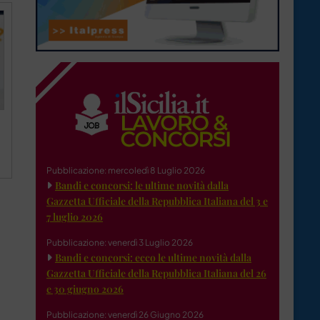
Pubblicazione: mercoledì 8 Luglio 2026
Bandi e concorsi: le ultime novità dalla
Gazzetta Ufficiale della Repubblica Italiana del 3 e
7 luglio 2026
Pubblicazione: venerdì 3 Luglio 2026
Bandi e concorsi: ecco le ultime novità dalla
Gazzetta Ufficiale della Repubblica Italiana del 26
e 30 giugno 2026
Pubblicazione: venerdì 26 Giugno 2026