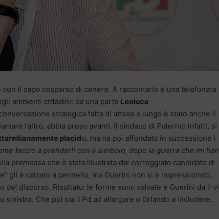
o con il capo cosparso di cenere. A raccontarlo è una telefonata
gli ambienti cittadini: da una parte
Leoluca
conversazione strategica fatta di attese
e
lungo è stato anche il
are l’altro, abbia preso avanti. Il sindaco di Palermo infatti, si
tarellianamente placid
o, ma ha poi affondato in successione i
come faccio a prenderli con il simbolo, dopo la guerra che mi ha
ella premessa che è stata illustrata dal corteggiato candidato di
se”
gli è calzato a pennello, ma Guerini non si è impressionato,
o del discorso. Risultato: le forme sono salvate e Guerini da il v
ro sinistra. Che poi sia il Pd ad allargare o Orlando a includere,