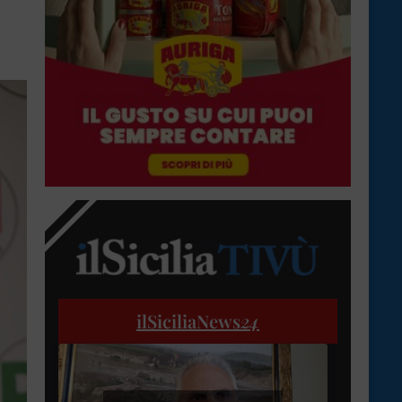
ilSiciliaNews
24