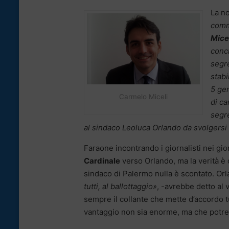
La no
comm
Micel
concl
segr
stabi
5 gen
Carmelo Miceli
di ca
segr
al sindaco Leoluca Orlando da svolgersi
Faraone incontrando i giornalisti nei gio
Cardinale
verso Orlando, ma la verità è 
sindaco di Palermo nulla è scontato. Orl
tutti, al ballottaggio»
, -avrebbe detto al 
sempre il collante che mette d’accordo tu
vantaggio non sia enorme, ma che potre