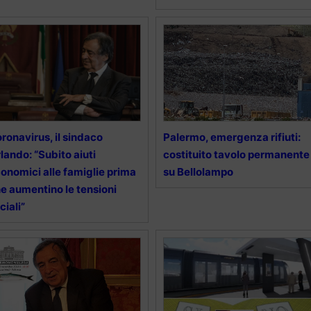
ronavirus, il sindaco
Palermo, emergenza rifiuti:
lando: “Subito aiuti
costituito tavolo permanente
onomici alle famiglie prima
su Bellolampo
e aumentino le tensioni
ciali”