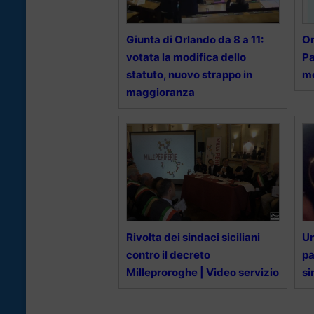
Giunta di Orlando da 8 a 11:
Or
votata la modifica dello
Pa
statuto, nuovo strappo in
mo
maggioranza
Rivolta dei sindaci siciliani
Un
contro il decreto
pa
Milleproroghe | Video servizio
si