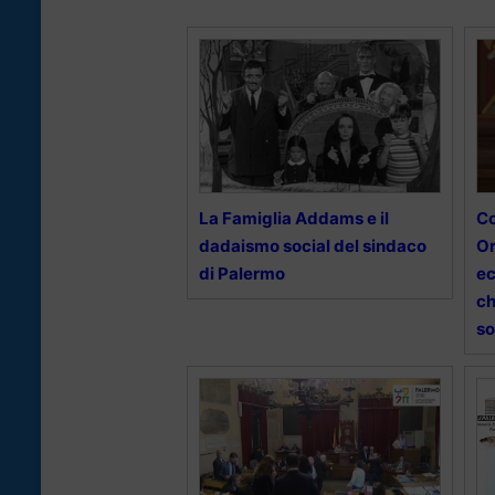
La Famiglia Addams e il
Co
dadaismo social del sindaco
Or
di Palermo
ec
ch
so