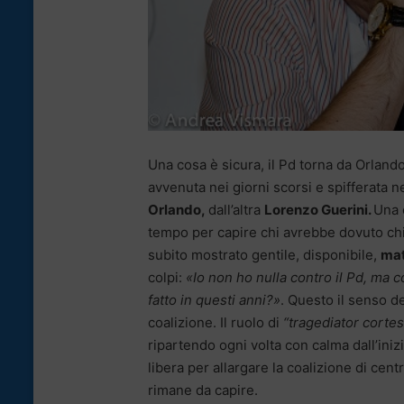
Una cosa è sicura, il Pd torna da Orland
avvenuta nei giorni scorsi e spifferata ne
Orlando,
dall’altra
Lorenzo Guerini.
Una 
tempo per capire chi avrebbe dovuto chiam
subito mostrato gentile, disponibile,
mat
colpi:
«Io non ho nulla contro il Pd, ma 
fatto in questi anni?»
. Questo il senso d
coalizione. Il ruolo di
“tragediator corte
ripartendo ogni volta con calma dall’inizi
libera per allargare la coalizione di cent
rimane da capire.