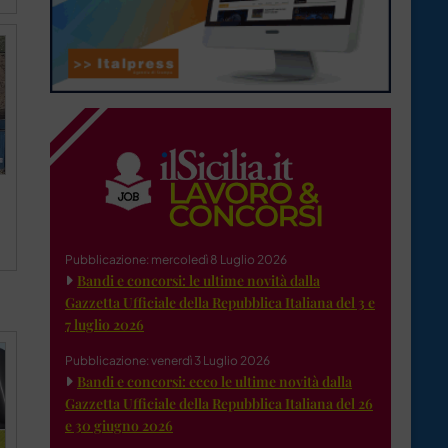
Pubblicazione: mercoledì 8 Luglio 2026
Bandi e concorsi: le ultime novità dalla
Gazzetta Ufficiale della Repubblica Italiana del 3 e
7 luglio 2026
Pubblicazione: venerdì 3 Luglio 2026
Bandi e concorsi: ecco le ultime novità dalla
Gazzetta Ufficiale della Repubblica Italiana del 26
e 30 giugno 2026