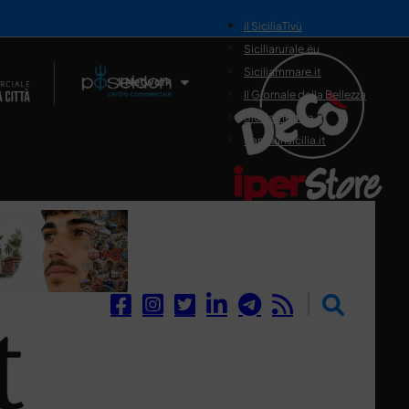
il SiciliaTivù
Siciliarurale.eu
Siciliammare.it
Il Network
Il Giornale della Bellezza
Siciliamedica.it
Sanitainsicilia.it