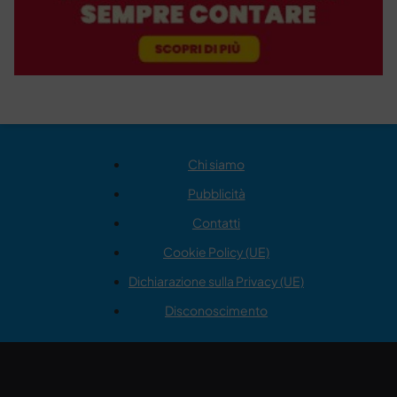
Chi siamo
Pubblicità
Contatti
Cookie Policy (UE)
Dichiarazione sulla Privacy (UE)
Disconoscimento