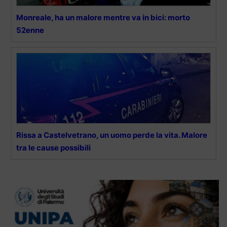
Monreale, ha un malore mentre va in bici: morto
52enne
Rissa a Castelvetrano, un uomo perde la vita. Malore
tra le cause possibili