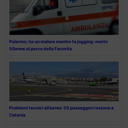
Palermo, ha un malore mentre fa jogging: morto
50enne al parco della Favorita
Problemi tecnici all’aereo: 50 passeggeri restano a
Catania