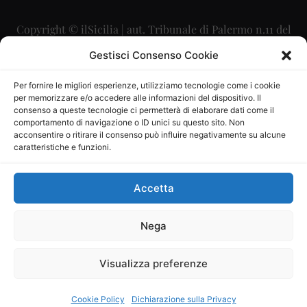
Copyright © ilSicilia | aut. Tribunale di Palermo n.11 del
29/09/2015
Gestisci Consenso Cookie
Editore: Mercurio Comunicazione Soc. Coop. A.R.L.
Per fornire le migliori esperienze, utilizziamo tecnologie come i cookie
per memorizzare e/o accedere alle informazioni del dispositivo. Il
Direttore Editoriale: Maurizio Scaglione
consenso a queste tecnologie ci permetterà di elaborare dati come il
comportamento di navigazione o ID unici su questo sito. Non
Direttore Responsabile: Maria Calabrese
acconsentire o ritirare il consenso può influire negativamente su alcune
caratteristiche e funzioni.
p.zza Sant’Oliva, 9 – 90141 – Palermo – 091335557
P.IVA: 06334930820
Accetta
Mercurio Comunicazione Società Cooperativa a r.l. è
iscritta al Registro degli Operatori di Comunicazione al
Nega
numero 26988
Visualizza preferenze
Sito gestito da
La Digitale srl
–
info@ladigitale.it
Cookie Policy
Dichiarazione sulla Privacy