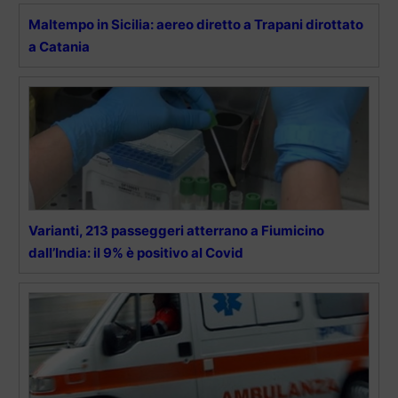
Maltempo in Sicilia: aereo diretto a Trapani dirottato
a Catania
Varianti, 213 passeggeri atterrano a Fiumicino
dall’India: il 9% è positivo al Covid