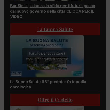
Bar Sicilia, a Ispica la sfida per il futuro passa
dal nuovo governo della città CLICCA PER IL
VIDEO
La Buona Salute
Fai clic per accettare i
cookie per questo servizio
La Buona Salute 63° puntata: Ortopedia
oncologica
Oltre il Castello