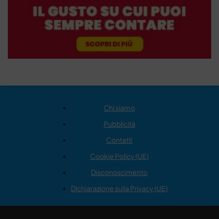
Chi siamo
Pubblicità
Contatti
Cookie Policy (UE)
Disconoscimento
Dichiarazione sulla Privacy (UE)