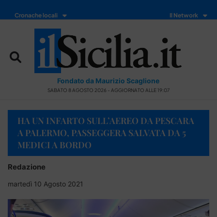
Cronache locali
Il Network
Fondato da Maurizio Scaglione
SABATO 8 AGOSTO 2026 - AGGIORNATO ALLE 19:07
HA UN INFARTO SULL’AEREO DA PESCARA
A PALERMO, PASSEGGERA SALVATA DA 5
MEDICI A BORDO
Redazione
martedì 10 Agosto 2021