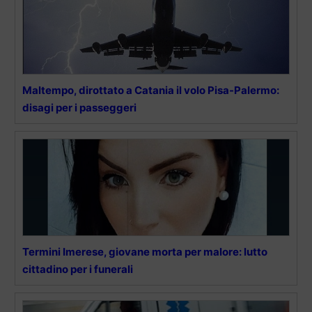
Maltempo, dirottato a Catania il volo Pisa-Palermo:
disagi per i passeggeri
Termini Imerese, giovane morta per malore: lutto
cittadino per i funerali