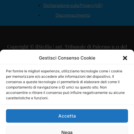
Dichiarazione sulla Privacy (UE)
Disconoscimento
Copyright © ilSicilia | aut. Tribunale di Palermo n.11 del
29/09/2015
Gestisci Consenso Cookie
Editore: Mercurio Comunicazione Soc. Coop. A.R.L.
Per fornire le migliori esperienze, utilizziamo tecnologie come i cookie
per memorizzare e/o accedere alle informazioni del dispositivo. Il
Direttore Editoriale: Maurizio Scaglione
consenso a queste tecnologie ci permetterà di elaborare dati come il
comportamento di navigazione o ID unici su questo sito. Non
Direttore Responsabile: Maria Calabrese
acconsentire o ritirare il consenso può influire negativamente su alcune
caratteristiche e funzioni.
p.zza Sant’Oliva, 9 – 90141 – Palermo – 091335557
P.IVA: 06334930820
Accetta
Mercurio Comunicazione Società Cooperativa a r.l. è
iscritta al Registro degli Operatori di Comunicazione al
Nega