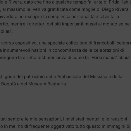
hlo e Rivera, dato che fino a qualche tempo fa l’arte di Frida Kahl
, al massimo lei veniva gratificata come moglie di Diego Rivera.
avveduta ne riscopre la complessa personalità e talvolta la
arito, mentre i direttori dei più importanti musei al mondo se ne
llari”.
rcorso espositivo, una speciale collezione di francobolli celebra
da innumerevoli nazioni in concomitanza delle celebrazioni di
 divengono la diretta testimonianza di come la “Frida mania” abbia
r.l. gode del patrocinio delle Ambasciate del Messico e della
i Bogotà e del Museum Bagheria.
ti sempre le mie sensazioni, i miei stati mentali e le reazioni
o in me, ho di frequente oggettivato tutto questo in immagini d