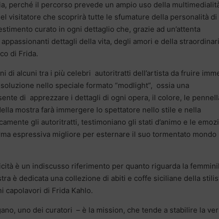
ia, perché il percorso prevede un ampio uso della multimedialit
l visitatore che scoprirà tutte le sfumature della personalità di
stimento curato in ogni dettaglio che, grazie ad un’attenta
 appassionanti dettagli della vita, degli amori e della straordinar
co di Frida.
 di alcuni tra i più celebri autoritratti dell’artista da fruire imm
risoluzione nello speciale formato “modlight”, ossia una
te di apprezzare i dettagli di ogni opera, il colore, le pennell
della mostra farà immergere lo spettatore nello stile e nella
camente gli autoritratti, testimoniano gli stati d’animo e le emoz
la forma espressiva migliore per esternare il suo tormentato mondo
cità è un indiscusso riferimento per quanto riguarda la femminil
ra è dedicata una collezione di abiti e coffe siciliane della stilis
ni capolavori di Frida Kahlo.
o, uno dei curatori – è la mission, che tende a stabilire la ver