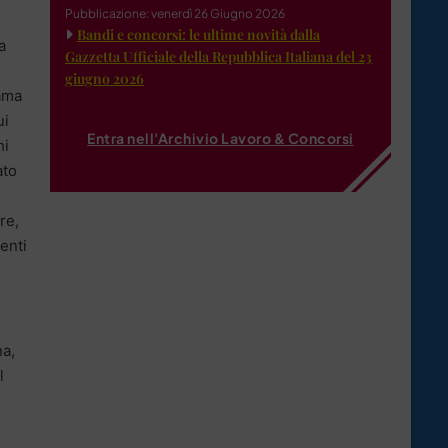
Pubblicazione: venerdì 26 Giugno 2026
Bandi e concorsi: le ultime novità dalla
a
Gazzetta Ufficiale della Repubblica Italiana del 23
giugno 2026
rama
ui
Entra nell'Archivio Lavoro & Concorsi
hi
ato
re,
menti
na,
l