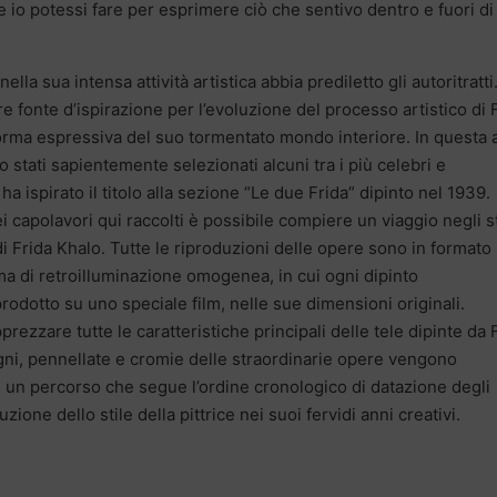
e io potessi fare per esprimere ciò che sentivo dentro e fuori d
lla sua intensa attività artistica abbia prediletto gli autoritratti
e fonte d’ispirazione per l’evoluzione del processo artistico di 
forma espressiva del suo tormentato mondo interiore. In questa 
 stati sapientemente selezionati alcuni tra i più celebri e
a ispirato il titolo alla sezione “Le due Frida” dipinto nel 1939.
i capolavori qui raccolti è possibile compiere un viaggio negli st
 di Frida Khalo. Tutte le riproduzioni delle opere sono in formato
rma di retroilluminazione omogenea, in cui ogni dipinto
odotto su uno speciale film, nelle sue dimensioni originali.
ezzare tutte le caratteristiche principali delle tele dipinte da 
egni, pennellate e cromie delle straordinarie opere vengono
ad un percorso che segue l’ordine cronologico di datazione degli
uzione dello stile della pittrice nei suoi fervidi anni creativi.