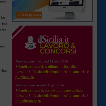
i me”
. Le
Frida
area
ati
Pubblicazione: mercoledì 8 Luglio 2026
Bandi e concorsi: le ultime novità dalla
Frida
Gazzetta Ufficiale della Repubblica Italiana del 3 e
7 luglio 2026
Pubblicazione: venerdì 3 Luglio 2026
Bandi e concorsi: ecco le ultime novità dalla
Gazzetta Ufficiale della Repubblica Italiana del 26
e 30 giugno 2026