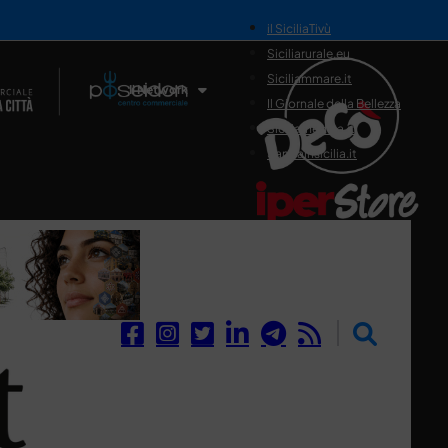
il SiciliaTivù
Siciliarurale.eu
Siciliammare.it
Il Network
Il Giornale della Bellezza
Siciliamedica.it
Sanitainsicilia.it