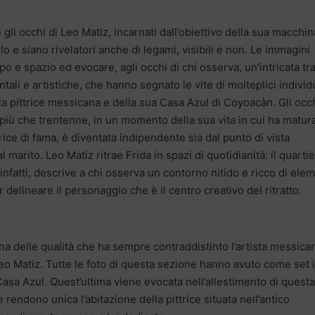
li occhi di Leo Matiz, incarnati dall’obiettivo della sua macchin
o e siano rivelatori anche di legami, visibili e non. Le immagini
o e spazio ed evocare, agli occhi di chi osserva, un’intricata t
entali e artistiche, che hanno segnato le vite di molteplici individ
la pittrice messicana e della sua Casa Azul di Coyoacàn. Gli occ
ai più che trentenne, in un momento della sua vita in cui ha matur
rice di fama, è diventata indipendente sia dal punto di vista
marito. Leo Matiz ritrae Frida in spazi di quotidianità: il quartie
, infatti, descrive a chi osserva un contorno nitido e ricco di ele
 delineare il personaggio che è il centro creativo del ritratto.
 una delle qualità che ha sempre contraddistinto l’artista messica
 Leo Matiz. Tutte le foto di questa sezione hanno avuto come set i
Casa Azul. Quest’ultima viene evocata nell’allestimento di questa
 rendono unica l’abitazione della pittrice situata nell’antico