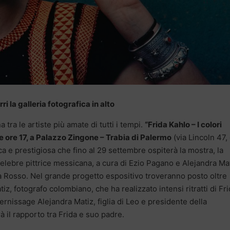
ri la galleria fotografica in alto
ra le artiste più amate di tutti i tempi.
“Frida Kahlo – I colori
le ore 17, a Palazzo Zingone – Trabia di Palermo
(via Lincoln 47, 
ca e prestigiosa che fino al 29 settembre ospiterà la mostra, la
celebre pittrice messicana, a cura di Ezio Pagano e Alejandra Mat
ia Rosso. Nel grande progetto espositivo troveranno posto oltre
atiz, fotografo colombiano, che ha realizzato intensi ritratti di Fr
ernissage Alejandra Matiz, figlia di Leo e presidente della
 il rapporto tra Frida e suo padre.