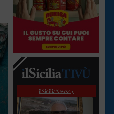
ilSiciliaNews
24