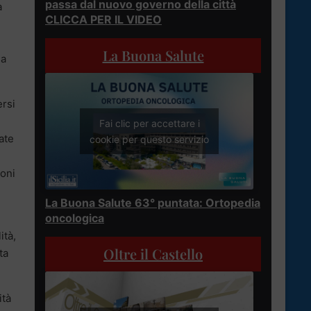
passa dal nuovo governo della città
à
CLICCA PER IL VIDEO
La Buona Salute
ia
ersi
Fai clic per accettare i
ate
cookie per questo servizio
ioni
La Buona Salute 63° puntata: Ortopedia
oncologica
ità,
Oltre il Castello
ta
ità