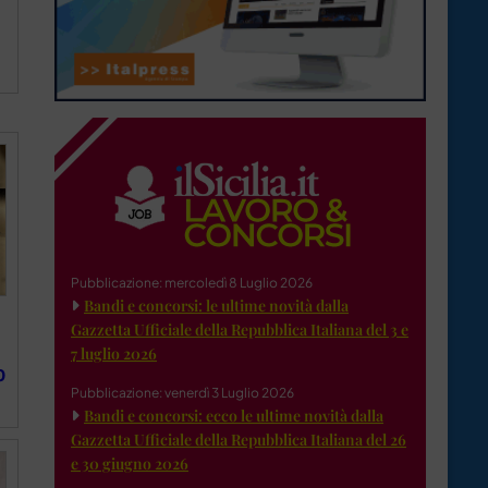
Pubblicazione: mercoledì 8 Luglio 2026
Bandi e concorsi: le ultime novità dalla
Gazzetta Ufficiale della Repubblica Italiana del 3 e
7 luglio 2026
0
Pubblicazione: venerdì 3 Luglio 2026
Bandi e concorsi: ecco le ultime novità dalla
Gazzetta Ufficiale della Repubblica Italiana del 26
e 30 giugno 2026