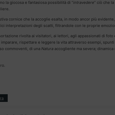
no la giocosa e fantasiosa possibilità di “
intravedere
” ciò che la
liere.
estiva cornice che la accoglie esalta, in modo ancor più evidente,
lici interpretazioni degli scatti, filtrandole con le proprie emozio
tazione rivolta ai visitatori, ai lettori, agli appassionati di foto 
imparare, rispettare e leggere la vita attraverso esempi, spunti
pesso commoventi, di una
Natura
accogliente ma severa; dinamica
ero.
ra