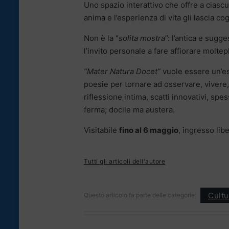
Uno spazio interattivo che offre a ciascu
anima e l’esperienza di vita gli lascia cog
Non è la “
solita mostra
”: l’antica e sugg
l’invito personale a fare affiorare moltep
“Mater Natura Docet”
vuole essere un’esor
poesie per tornare ad osservare, vivere, 
riflessione intima, scatti innovativi, s
ferma; docile ma austera.
Visitabile
fino al 6 maggio
, ingresso lib
Tutti gli articoli dell'autore
Cultu
Questo articolo fa parte delle categorie: