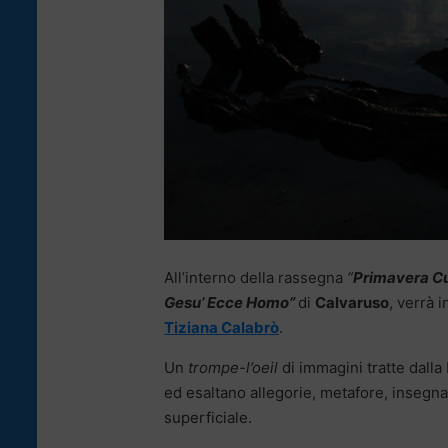
All’interno della rassegna
“
Primavera Cu
Gesu’ Ecce Homo”
di
Calvaruso
, verrà 
Tiziana Calabrò
.
Un
trompe-l’oeil
di immagini tratte dalla
ed esaltano allegorie, metafore, insegna
superficiale.