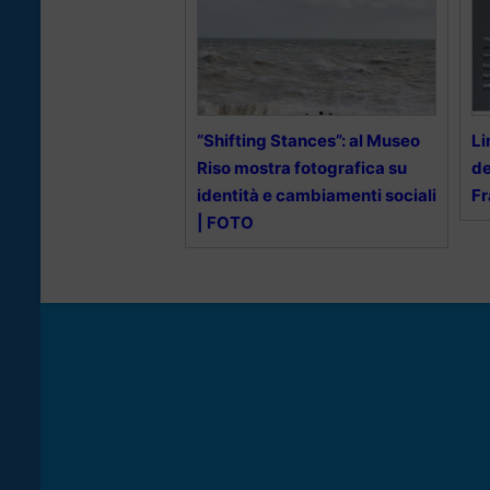
“Shifting Stances”: al Museo
Li
Riso mostra fotografica su
de
identità e cambiamenti sociali
F
| FOTO