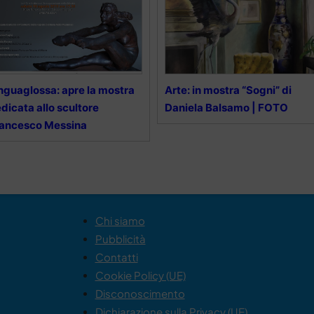
nguaglossa: apre la mostra
Arte: in mostra “Sogni” di
dicata allo scultore
Daniela Balsamo | FOTO
rancesco Messina
Chi siamo
Pubblicità
Contatti
Cookie Policy (UE)
Disconoscimento
Dichiarazione sulla Privacy (UE)