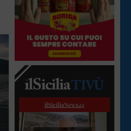
ilSiciliaNews
24