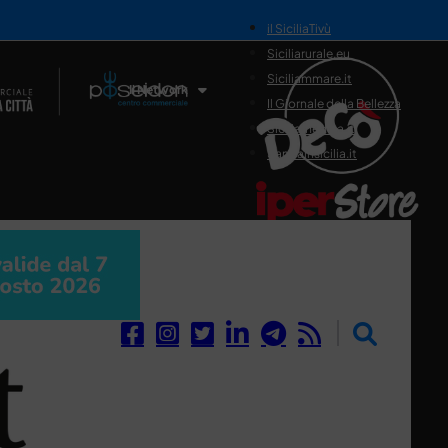
il SiciliaTivù
Siciliarurale.eu
Siciliammare.it
Il Network
Il Giornale della Bellezza
Siciliamedica.it
Sanitainsicilia.it