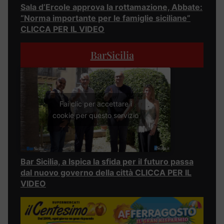
Sala d’Ercole approva la rottamazione, Abbate:
“Norma importante per le famiglie siciliane”
CLICCA PER IL VIDEO
BarSicilia
Fai clic per accettare i
cookie per questo servizio
Bar Sicilia, a Ispica la sfida per il futuro passa
dal nuovo governo della città CLICCA PER IL
VIDEO