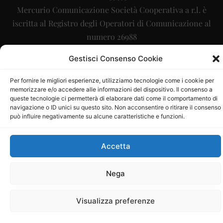
Mercurio Comunicazione Società Cooperativa a r.l. è
iscritta al Registro degli Operatori di Comunicazione al
numero 26988
Sito gestito da
La Digitale srl
–
info@ladigitale.it
Gestisci Consenso Cookie
Per fornire le migliori esperienze, utilizziamo tecnologie come i cookie per
memorizzare e/o accedere alle informazioni del dispositivo. Il consenso a
queste tecnologie ci permetterà di elaborare dati come il comportamento di
navigazione o ID unici su questo sito. Non acconsentire o ritirare il consenso
può influire negativamente su alcune caratteristiche e funzioni.
Accetta
Nega
Visualizza preferenze