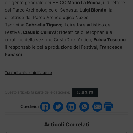
dirigente generale dei BB.CC
Mario La Rocca
; il direttore
del Parco Archeologico di Segesta,
Luigi Biondo
; la
direttrice del Parco Archeologico Naxos
Taormina
Gabriella Tigano
; il direttore artistico del
Festival,
Claudio Collovà
; l’ideatrice di Ierophanie e
curatrice della sezione CustoDire l’Antico,
Fulvia Toscano
;
il responsabile della produzione del Festival,
Francesco
Panasci
.
Tutti gli articoli dell'autore
Cultura
Questo articolo fa parte delle categorie:
Condividi
Articoli Correlati