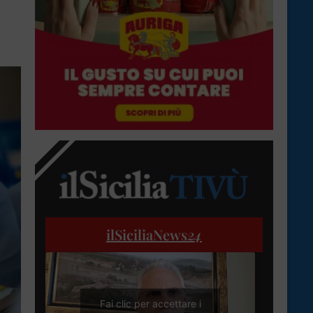
ilSiciliaNews
24
Fai clic per accettare i