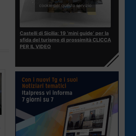
cookie per questo servizio
Castelli di Sicilia: 19 ‘mini guide’ per la
sfida del turismo di prossimità CLICCA
PER IL VIDEO
”