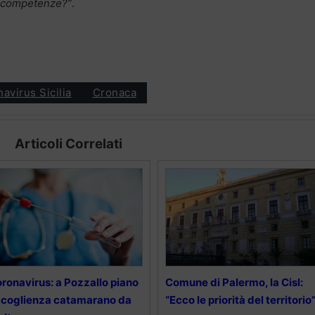
ue competenze?”
.
avirus Sicilia
Cronaca
Articoli Correlati
ronavirus: a Pozzallo piano
Comune di Palermo, la Cisl:
coglienza catamarano da
“Ecco le priorità del territorio