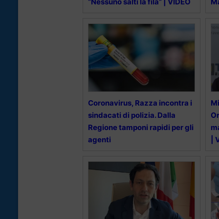
“Nessuno salti la fila” | VIDEO
M
Coronavirus, Razza incontra i
Mi
sindacati di polizia. Dalla
Or
Regione tamponi rapidi per gli
ma
agenti
| 