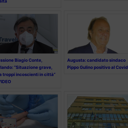
alta
ssione Biagio Conte,
Augusta: candidato sindaco
lando: “Situazione grave,
Pippo Gulino positivo al Covid
 troppi incoscienti in città”
VIDEO