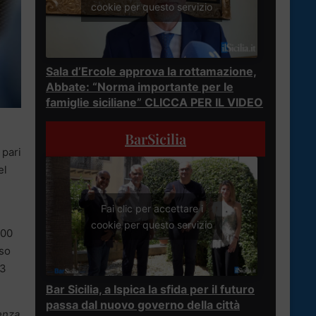
cookie per questo servizio
Sala d’Ercole approva la rottamazione,
Abbate: “Norma importante per le
famiglie siciliane” CLICCA PER IL VIDEO
BarSicilia
 pari
el
Fai clic per accettare i
cookie per questo servizio
100
sso
,3
Bar Sicilia, a Ispica la sfida per il futuro
passa dal nuovo governo della città
enza