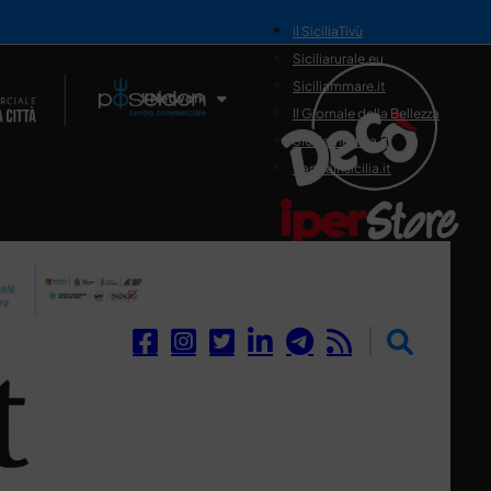
il SiciliaTivù
Siciliarurale.eu
Siciliammare.it
Il Network
Il Giornale della Bellezza
Siciliamedica.it
Sanitainsicilia.it