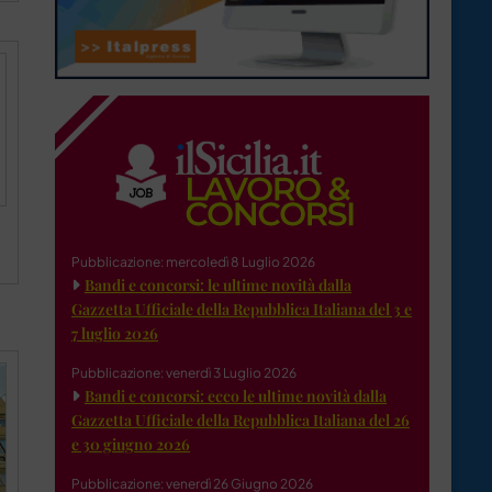
Pubblicazione: mercoledì 8 Luglio 2026
Bandi e concorsi: le ultime novità dalla
Gazzetta Ufficiale della Repubblica Italiana del 3 e
7 luglio 2026
Pubblicazione: venerdì 3 Luglio 2026
Bandi e concorsi: ecco le ultime novità dalla
Gazzetta Ufficiale della Repubblica Italiana del 26
e 30 giugno 2026
Pubblicazione: venerdì 26 Giugno 2026