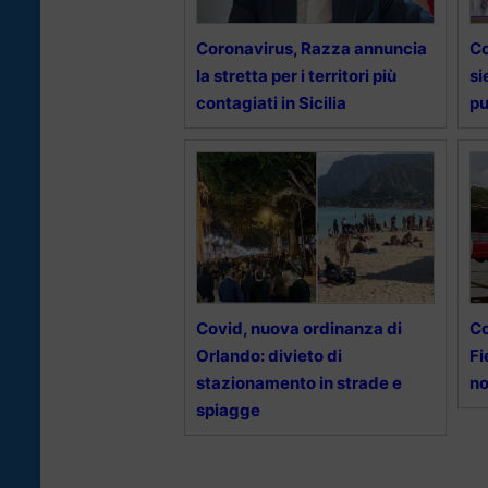
Coronavirus, Razza annuncia
Co
la stretta per i territori più
si
contagiati in Sicilia
pu
Covid, nuova ordinanza di
Co
Orlando: divieto di
Fi
stazionamento in strade e
no
spiagge