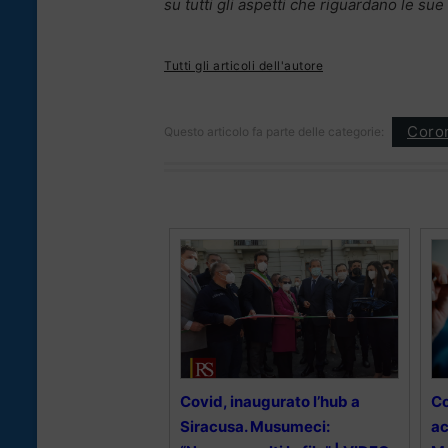
su tutti gli aspetti che riguardano le s
Tutti gli articoli dell'autore
Coron
Questo articolo fa parte delle categorie:
Covid, inaugurato l’hub a
Co
Siracusa. Musumeci:
ac