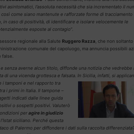
itivi asintomatici, l’assoluta necessità che sia incrementato il n
i, così come siano mantenute e rafforzate forme di tracciamento
 in caso di positività, di identificare e isolare velocemente le
tenzialmente esposte al contagio
“.
assessore regionale alla Salute
Ruggero Razza
, che non soltanto
’amministrazione comunale del capoluogo, ma annuncia possibili az
 false.
e senza averne alcun titolo, diffonde una notizia che vedrebbe 
tta di una vicenda grottesca e falsata. In Sicilia, infatti, si applica
e i
tamponi e nel rapporto tra
a i primi in Italia
.
Il tampone
–
ggetti indicati dalle linee guida
positivi o sospetti positivi. Valuterò
ondizioni per
agire in giudizio
l’Istat siciliano. Perché questa
ndaco di Palermo per diffondere i dati sulla raccolta differenziata