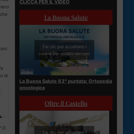
CLICCA PER IL VIDEO
umero
 che
La Buona Salute
Fai clic per accettare i
ioni
cookie per questo servizio
la
no le
La Buona Salute 63° puntata: Ortopedia
oncologica
Oltre il Castello
? O
Fai clic per accettare i