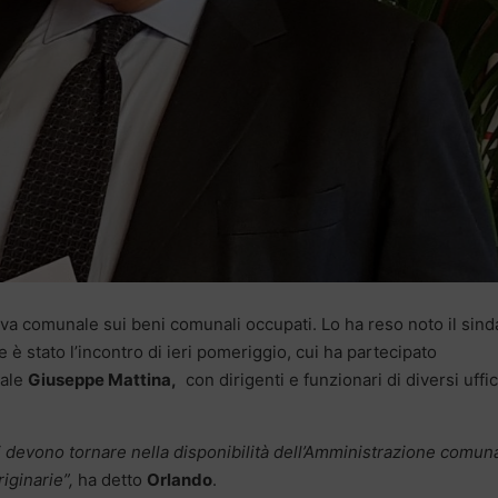
tiva comunale sui beni comunali occupati. Lo ha reso noto il sin
e è stato l’incontro di ieri pomeriggio, cui ha partecipato
dale
Giuseppe Mattina,
con dirigenti e funzionari di diversi uffic
i devono tornare nella disponibilità dell’Amministrazione comun
riginarie”,
ha detto
Orlando
.