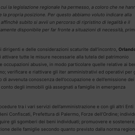
cui la legislazione regionale ha permesso, a coloro che ne hann
are la propria posizione. Per questo abbiamo voluto indicare alla
affinchè subito si avvii un percorso di ripristino di legalità e il
ente disponibile per far fronte a situazioni di necessità, prim
 dirigenti e delle considerazioni scaturite dall’incontro,
Orland
 attivare tutte le misure necessarie alla tutela del patrimonio
lle occupazioni abusive, in modo particolare quelle relative ai be
 verificare e riattivare gli iter amministrativi ed operativi per g
o di avvenuta conoscenza dell’occupazione e dell’emissione dei
conto degli immobili già assegnati a famiglie in emergenza
edure tra i vari servizi dell’amministrazione e con gli altri Enti
eni Confiscati, Prefettura di Palermo, Forze dell’Ordine; indivi
guire gli sgomberi dei beni individuati; promuovere e sostenere
azione delle famiglie secondo quanto previsto dalla norma region