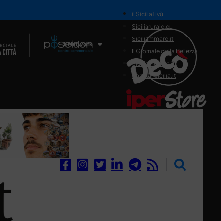
il SiciliaTivù
Siciliarurale.eu
Siciliammare.it
Il Network
Il Giornale della Bellezza
Siciliamedica.it
Sanitainsicilia.it