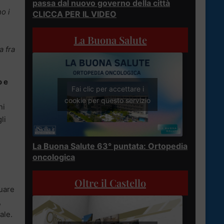
passa dal nuovo governo della città
o i
CLICCA PER IL VIDEO
La Buona Salute
a fra
o e
Fai clic per accettare i
cookie per questo servizio
ni
li
La Buona Salute 63° puntata: Ortopedia
oncologica
Oltre il Castello
duare
,
ale.