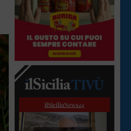
ilSiciliaNews
24