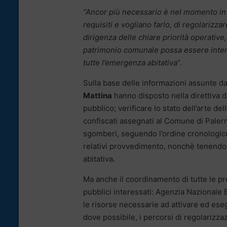
“Ancor più necessario
è nel momento in 
requisiti e vogliano farlo, di regolarizz
dirigenza delle chiare priorità operative, 
patrimonio comunale possa essere interam
tutte l’emergenza abitativa
“.
Sulla base delle informazioni assunte dai
Mattina
hanno disposto nella direttiva di
pubblico; verificare lo stato dell’arte de
confiscati assegnati al Comune di Palermo;
sgomberi, seguendo l’ordine cronologic
relativi provvedimento, nonchè tenendo 
abitativa.
Ma anche il coordinamento di tutte le proc
pubblici interessati: Agenzia Nazionale B
le risorse necessarie ad attivare ed ese
dove possibile, i percorsi di regolarizz