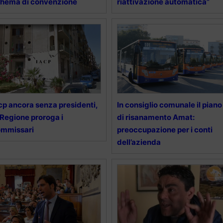
hema di convenzione
riattivazione automatica”
cp ancora senza presidenti,
In consiglio comunale il piano
 Regione proroga i
di risanamento Amat:
ommissari
preoccupazione per i conti
dell’azienda