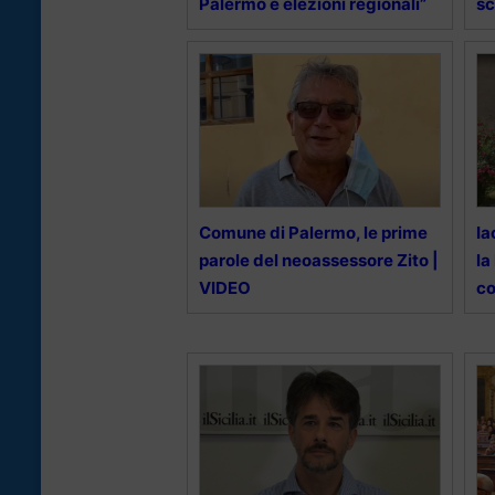
Palermo e elezioni regionali”
sc
Comune di Palermo, le prime
Ia
parole del neoassessore Zito |
la
VIDEO
c