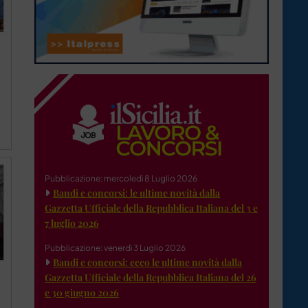
Pubblicazione: mercoledì 8 Luglio 2026
Bandi e concorsi: le ultime novità dalla
Gazzetta Ufficiale della Repubblica Italiana del 3 e
7 luglio 2026
Pubblicazione: venerdì 3 Luglio 2026
Bandi e concorsi: ecco le ultime novità dalla
Gazzetta Ufficiale della Repubblica Italiana del 26
e 30 giugno 2026