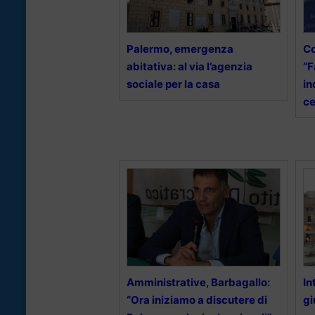
Palermo, emergenza
Co
abitativa: al via l’agenzia
“F
sociale per la casa
in
ce
Amministrative, Barbagallo:
In
“Ora iniziamo a discutere di
gi