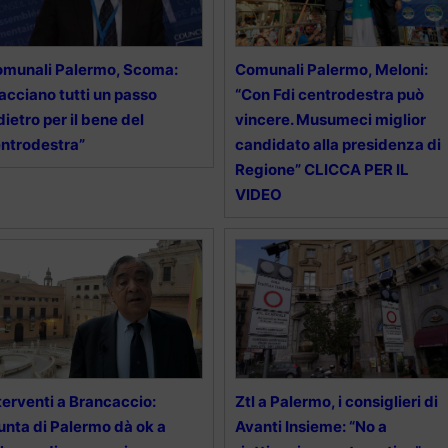
munali Palermo, Scoma:
Comunali Palermo, Meloni:
acciano tutti un passo
“Con Fdi centrodestra può
dietro per il bene del
vincere. Musumeci miglior
ntrodestra”
candidato alla presidenza di
Regione” CLICCA PER IL
VIDEO
terventi a Brancaccio:
Ztl a Palermo, i consiglieri di
unta di Palermo dà ok a
Avanti Insieme: “No a