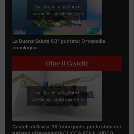
Fai clic per accettare i
cookie per questo servizio
La Buona Salute 63° puntata: Ortopedia
oncologica
Oltre il Castello
Fai clic per accettare i
cookie per questo servizio
Castelli di Sicilia: 19 ‘mini guide’ per la sfida del
turismo di prossimità CLICCA PER IL VIDEO