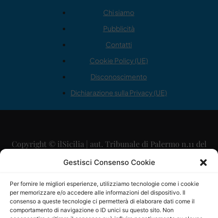
Chi siamo
Pubblicità
Contatti
Cookie Policy (UE)
Disconoscimento
Dichiarazione sulla Privacy (UE)
Copyright © ilSicilia | aut. Tribunale di Palermo n.11 del
29/09/2015
Gestisci Consenso Cookie
Editore: Mercurio Comunicazione Soc. Coop. A.R.L.
Per fornire le migliori esperienze, utilizziamo tecnologie come i cookie
per memorizzare e/o accedere alle informazioni del dispositivo. Il
Direttore Editoriale: Maurizio Scaglione
consenso a queste tecnologie ci permetterà di elaborare dati come il
comportamento di navigazione o ID unici su questo sito. Non