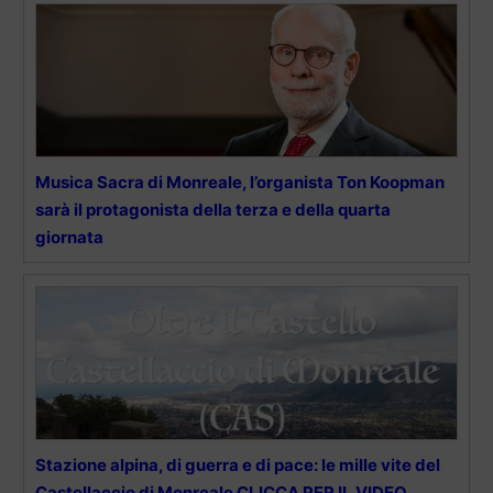
Musica Sacra di Monreale, l’organista Ton Koopman
sarà il protagonista della terza e della quarta
giornata
Stazione alpina, di guerra e di pace: le mille vite del
Castellaccio di Monreale CLICCA PER IL VIDEO