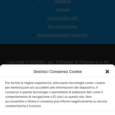
Pubblicità
Contatti
Cookie Policy (UE)
Disconoscimento
Dichiarazione sulla Privacy (UE)
Copyright © ilSicilia | aut. Tribunale di Palermo n.11 del
29/09/2015
Gestisci Consenso Cookie
Editore: Mercurio Comunicazione Soc. Coop. A.R.L.
Per fornire le migliori esperienze, utilizziamo tecnologie come i cookie
per memorizzare e/o accedere alle informazioni del dispositivo. Il
Direttore Editoriale: Maurizio Scaglione
consenso a queste tecnologie ci permetterà di elaborare dati come il
comportamento di navigazione o ID unici su questo sito. Non
Direttore Responsabile: Maria Calabrese
acconsentire o ritirare il consenso può influire negativamente su alcune
caratteristiche e funzioni.
p.zza Sant’Oliva, 9 – 90141 – Palermo – 091335557