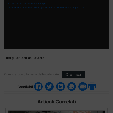
Scarica il file: https://ilsicilia.it/wp-
content/uploads/2017/01/n0j9514o6zn452b2vdprx3me.mp4?_=1
Tutti gli articoli dell'autore
Cronaca
Questo articolo fa parte delle categorie:
Condividi
Articoli Correlati