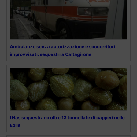
Ambulanze senza autorizzazione e soccorritori
improvvisati: sequestri a Caltagirone
I Nas sequestrano oltre 13 tonnellate di capperi nelle
Eolie