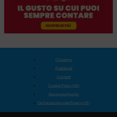
Chi siamo
Pubblicità
Contatti
Cookie Policy (UE)
Disconoscimento
Dichiarazione sulla Privacy (UE)