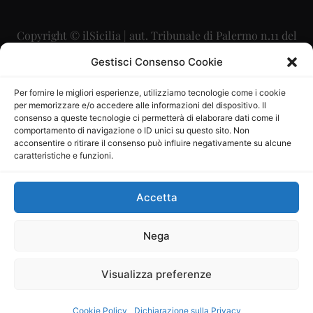
Copyright © ilSicilia | aut. Tribunale di Palermo n.11 del
29/09/2015
Gestisci Consenso Cookie
Editore: Mercurio Comunicazione Soc. Coop. A.R.L.
Per fornire le migliori esperienze, utilizziamo tecnologie come i cookie
per memorizzare e/o accedere alle informazioni del dispositivo. Il
Direttore Editoriale: Maurizio Scaglione
consenso a queste tecnologie ci permetterà di elaborare dati come il
comportamento di navigazione o ID unici su questo sito. Non
Direttore Responsabile: Maria Calabrese
acconsentire o ritirare il consenso può influire negativamente su alcune
caratteristiche e funzioni.
p.zza Sant’Oliva, 9 – 90141 – Palermo – 091335557
P.IVA: 06334930820
Accetta
Mercurio Comunicazione Società Cooperativa a r.l. è
iscritta al Registro degli Operatori di Comunicazione al
Nega
numero 26988
Visualizza preferenze
Sito gestito da
La Digitale srl
–
info@ladigitale.it
Cookie Policy
Dichiarazione sulla Privacy