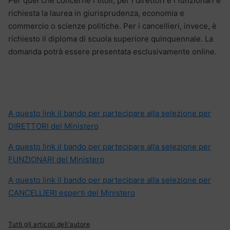
Per quel che concerne i titoli, per i direttori e i funzionari è
richiesta la laurea in giurisprudenza, economia e
commercio o scienze politiche. Per i cancellieri, invece, è
richiesto il diploma di scuola superiore quinquennale. La
domanda potrà essere presentata esclusivamente online.
A questo link il bando per partecipare alla selezione per
DIRETTORI del Ministero
A questo link il bando per partecipare alla selezione per
FUNZIONARI del Ministero
A questo link il bando per partecipare alla selezione per
CANCELLIERI esperti del Ministero
Tutti gli articoli dell'autore