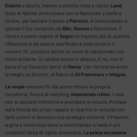
Diakité
a destra, mentre a sinistra resta a riposo
Lund
,
dopo le fatiche oltreoceano con la Nazionale a stelle e
strisce, per lasciare il posto a
Pierozzi
. A centrocampo si
spezza il trio composto da
Blin
,
Gomes
e Ranocchia. Il
rientro a pieno regime di
Segre
ha imposto più di qualche
riflessione e ad essere sacrificato è stato proprio il
numero 10, complice anche un avvio di campionato non
molto brillante. Si cambia anche in attacco. E no, non si
parla di Le Douaron, bensì di
Henry
. L’ex Verona ha avuto
la meglio su Brunori, al fianco di
Di Francesco
e
Inisgne
.
Le vespe
onorano fin dal primo minuto la propria
roccaforte, fresca di restyling,
imponendo i ritmi.
I rosa
non si lasciano intimorire e prendono le misure. Puntare
sulla fisicità dei propri ragazzi e ripartire in velocità con
tanti uomini si dimostra una strategia vincente. Il Palermo
argina e costruisce bene a centrocampo e tasta in più
occasioni l’area di rigore avversaria.
La prima occasione