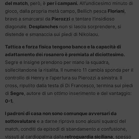
del match
, però, è
per i campani.
All’undicesimo minuto di
gioco, dalla propria metà campo, Bellich pesca
Floriani
,
bravo a smarcarsi da
Pierozzi
e tentare l’insidioso
diagonale.
Desplanches
non si lascia sorprendere, si
distende e smanaccia sui piedi di Nikolaou.
Tattica e forza fisica tengono banco e la capacità di
adattamento dei rosanero è premiata al diciottesimo.
Segre e Insigne prendono per mano la squadra,
sollecitandone la risalita. Il numero 11 cambia sponda per il
controllo di Henry e l’apertura su Pierozzi a sinistra. Il
cross, ripulito dalla testa di Di Francesco, termina sui piedi
di
Segre
, autore di un ottimo inserimento e del vantaggio:
0-1.
I padroni di casa non sono comunque avversari da
sottovalutare
e a darne riprova sono alcuni squarci del
match, conditi da episodi di sbandamento e confusione,
vissuti al cardiopalma dalla
retroguardia siciliana
, spesso