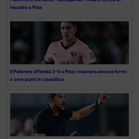
riscatto a Pisa
Il Palermo affonda 2-0 a Pisa: rosanero ancora fermi
a zero punti in classifica