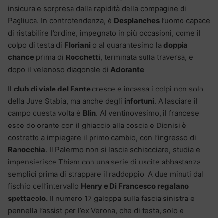
insicura e sorpresa dalla rapidità della compagine di
Pagliuca. In controtendenza, è
Desplanches
l’uomo capace
di ristabilire l’ordine, impegnato in più occasioni, come il
colpo di testa di
Floriani
o al quarantesimo la
doppia
chance
prima di
Rocchetti
, terminata sulla traversa, e
dopo il velenoso diagonale di
Adorante
.
Il
club di viale del Fante
cresce e incassa i colpi non solo
della Juve Stabia, ma anche degli
infortuni
. A lasciare il
campo questa volta è
Blin
. Al ventinovesimo, il francese
esce dolorante con il ghiaccio alla coscia e Dionisi è
costretto a impiegare il primo cambio, con l’ingresso di
Ranocchia
. Il Palermo non si lascia schiacciare, studia e
impensierisce Thiam con una serie di uscite abbastanza
semplici prima di strappare il raddoppio. A due minuti dal
fischio dell’intervallo
Henry e Di Francesco regalano
spettacolo.
Il numero 17 galoppa sulla fascia sinistra e
pennella l’assist per l’ex Verona, che di testa, solo e