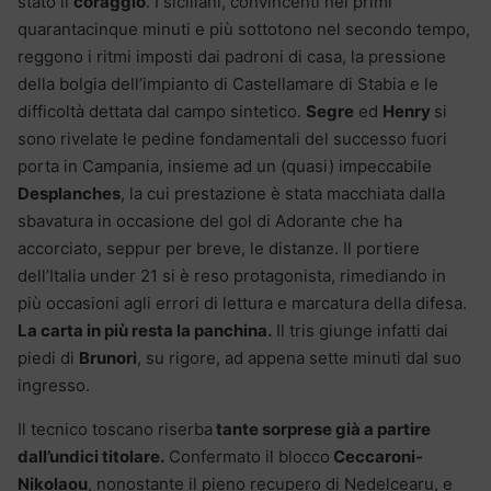
stato il
coraggio
. I siciliani, convincenti nei primi
quarantacinque minuti e più sottotono nel secondo tempo,
reggono i ritmi imposti dai padroni di casa, la pressione
della bolgia dell’impianto di Castellamare di Stabia e le
difficoltà dettata dal campo sintetico.
Segre
ed
Henry
si
sono rivelate le pedine fondamentali del successo fuori
porta in Campania, insieme ad un (quasi) impeccabile
Desplanches
, la cui prestazione è stata macchiata dalla
sbavatura in occasione del gol di Adorante che ha
accorciato, seppur per breve, le distanze. Il portiere
dell’Italia under 21 si è reso protagonista, rimediando in
più occasioni agli errori di lettura e marcatura della difesa.
La carta in più resta la panchina.
Il tris giunge infatti dai
piedi di
Brunori
, su rigore, ad appena sette minuti dal suo
ingresso.
Il tecnico toscano riserba
tante sorprese già a partire
dall’undici titolare.
Confermato il blocco
Ceccaroni-
Nikolaou
, nonostante il pieno recupero di Nedelcearu, e