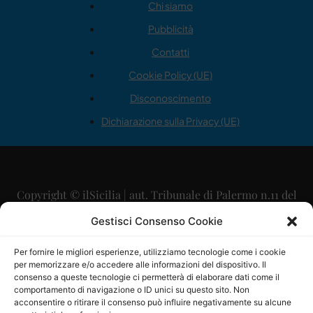
Chi siamo
Pubblicità
Contatti
Cookie Policy (UE)
Disconoscimento
Dichiarazione sulla Privacy (UE)
Copyright © ilSicilia | aut. Tribunale di Palermo n.11 del
29/09/2015
Gestisci Consenso Cookie
Editore: Mercurio Comunicazione Soc. Coop. A.R.L.
Per fornire le migliori esperienze, utilizziamo tecnologie come i cookie
per memorizzare e/o accedere alle informazioni del dispositivo. Il
Direttore Editoriale: Maurizio Scaglione
consenso a queste tecnologie ci permetterà di elaborare dati come il
comportamento di navigazione o ID unici su questo sito. Non
Direttore Responsabile: Maria Calabrese
acconsentire o ritirare il consenso può influire negativamente su alcune