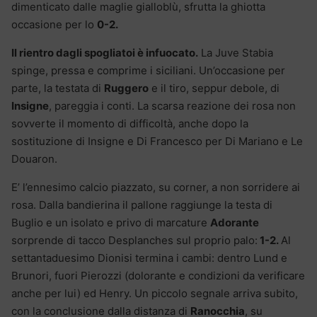
dimenticato dalle maglie gialloblù, sfrutta la ghiotta
occasione per lo
0-2.
Il rientro dagli spogliatoi è infuocato.
La Juve Stabia
spinge, pressa e comprime i siciliani. Un’occasione per
parte, la testata di
Ruggero
e il tiro, seppur debole, di
Insigne
, pareggia i conti. La scarsa reazione dei rosa non
sovverte il momento di difficoltà, anche dopo la
sostituzione di Insigne e Di Francesco per Di Mariano e Le
Douaron.
E’ l’ennesimo calcio piazzato, su corner, a non sorridere ai
rosa. Dalla bandierina il pallone raggiunge la testa di
Buglio e un isolato e privo di marcature
Adorante
sorprende di tacco Desplanches sul proprio palo:
1-2.
Al
settantaduesimo Dionisi termina i cambi: dentro Lund e
Brunori, fuori Pierozzi (dolorante e condizioni da verificare
anche per lui) ed Henry. Un piccolo segnale arriva subito,
con la conclusione dalla distanza di
Ranocchia
, su