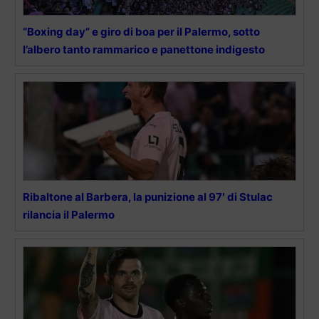
“Boxing day” e giro di boa per il Palermo, sotto
l’albero tanto rammarico e panettone indigesto
Ribaltone al Barbera, la punizione al 97′ di Stulac
rilancia il Palermo