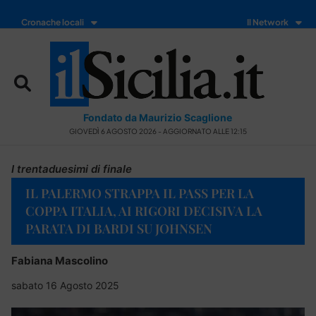
Cronache locali
Il Network
Fondato da Maurizio Scaglione
GIOVEDÌ 6 AGOSTO 2026 - AGGIORNATO ALLE 12:15
I trentaduesimi di finale
IL PALERMO STRAPPA IL PASS PER LA
COPPA ITALIA, AI RIGORI DECISIVA LA
PARATA DI BARDI SU JOHNSEN
Fabiana Mascolino
sabato 16 Agosto 2025