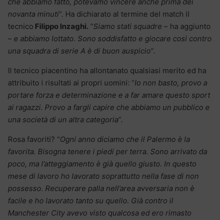
che abbiamo fatto, potevamo vincere anche prima dei
novanta minuti
“. Ha dichiarato al termine del match il
tecnico
Filippo Inzaghi.
“
Siamo stati squadre
– ha aggiunto
–
e abbiamo lottato. Sono soddisfatto e giocare così contro
una squadra di serie A è di buon auspicio
“.
Il tecnico piacentino ha allontanato qualsiasi merito ed ha
attribuito i risultati ai propri uomini: “
Io non basto, provo a
portare forza e determinazione e a far amare questo sport
ai ragazzi. Provo a fargli capire che abbiamo un pubblico e
una società di un altra categoria
“.
Rosa favoriti? “
Ogni anno diciamo che il Palermo è la
favorita. Bisogna tenere i piedi per terra. Sono arrivato da
poco, ma l’atteggiamento è già quello giusto. In questo
mese di lavoro ho lavorato soprattutto nella fase di non
possesso. Recuperare palla nell’area avversaria non è
facile e ho lavorato tanto su quello. Già contro il
Manchester City avevo visto qualcosa ed ero rimasto