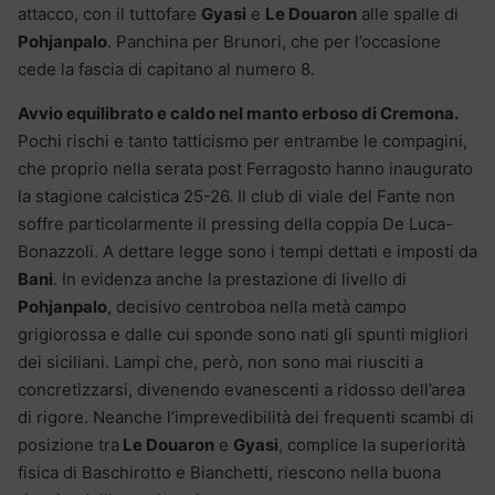
attacco, con il tuttofare
Gyasi
e
Le Douaron
alle spalle di
Pohjanpalo
. Panchina per Brunori, che per l’occasione
cede la fascia di capitano al numero 8.
Avvio equilibrato e caldo nel manto erboso di Cremona.
Pochi rischi e tanto tatticismo per entrambe le compagini,
che proprio nella serata post Ferragosto hanno inaugurato
la stagione calcistica 25-26. Il club di viale del Fante non
soffre particolarmente il pressing della coppia De Luca-
Bonazzoli. A dettare legge sono i tempi dettati e imposti da
Bani
. In evidenza anche la prestazione di livello di
Pohjanpalo
, decisivo centroboa nella metà campo
grigiorossa e dalle cui sponde sono nati gli spunti migliori
dei siciliani. Lampi che, però, non sono mai riusciti a
concretizzarsi, divenendo evanescenti a ridosso dell’area
di rigore. Neanche l’imprevedibilità dei frequenti scambi di
posizione tra
Le Douaron
e
Gyasi
, complice la superiorità
fisica di Baschirotto e Bianchetti, riescono nella buona