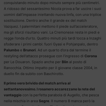
conquistando minuto dopo minuto sempre più centimetri.
A ridosso del sessantesimo Nicola prova a far uscire i suoi
uomini dall’impasse iniettando nuova linfa, con una triplice
sostituzione. Dentro anche il grande ex del match
Vazquez. I palermitani mettono il piede sull’acceleratore,
ma gli sforzi risultano vani. La Cremonese resta in piedi e
regge l’onda d’urto. Quattro minuti più tardi tocca a Inzaghi
sfoderare i primi cambi: fuori Gyasi e Pohjanpalo, dentro
Palumbo
e
Brunori
. Ad un quarto d’ora dal termine il
restyling dell’attacco prosegue con l’ingresso di
Corona
per Le Douaron. Spazio anche per
Blin
al posto di
Ranocchia. Ottimo impatto per il giovane classe 2004, in
duello fin da subito con Baschirotto.
Il primo vero brivido del match arriva al
settantanovesimo. I rosanero accarezzano la rete del
vantaggio
con la perfetta parabola di Augello, che pesca
nella mischia in area
Segre
. Il numero 8 manca però la