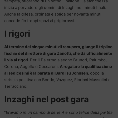
zampata, sfiorando di un soffio il pallone. La stanchezza
inizia a pervadere gli uomini di Inzaghi nei minuti finali.
Anche la difesa, ordinata e solida per novanta minuti,
concede fin troppi spazi ai grigiorossi.
I rigori
Al termine dei cinque minuti di recupero, giunge il triplice
fischio del direttore di gara Zanotti, che dà ufficialmente
il via ai rigori.
Per il Palermo a segno Brunori, Palumbo,
Corona, Augello e Ceccaroni.
A regalare la qualificazione
ai sedicesimi è la parata di Bardi su Johnsen
, dopo la
striscia positiva con Bondo, Vazquez, Floriani Mussolini e
Terracciano.
Inzaghi nel post gara
“
Eravamo in un campo di serie A e sono felice della partita