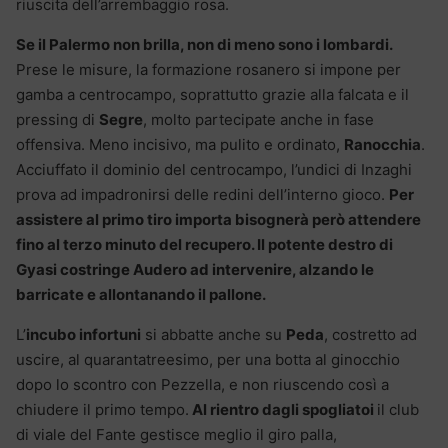
riuscita dell’arrembaggio rosa.
Se il Palermo non brilla, non di meno sono i lombardi.
Prese le misure, la formazione rosanero si impone per
gamba a centrocampo, soprattutto grazie alla falcata e il
pressing di
Segre
, molto partecipate anche in fase
offensiva. Meno incisivo, ma pulito e ordinato,
Ranocchia
.
Acciuffato il dominio del centrocampo, l’undici di Inzaghi
prova ad impadronirsi delle redini dell’interno gioco.
Per
assistere al primo tiro importa bisognerà però attendere
fino al terzo minuto del recupero. Il potente destro di
Gyasi costringe Audero ad intervenire, alzando le
barricate e allontanando il pallone.
L’
incubo infortuni
si abbatte anche su
Peda
, costretto ad
uscire, al quarantatreesimo, per una botta al ginocchio
dopo lo scontro con Pezzella, e non riuscendo così a
chiudere il primo tempo.
Al rientro dagli spogliatoi
il club
di viale del Fante gestisce meglio il giro palla,