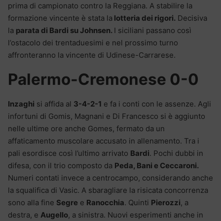
prima di campionato contro la Reggiana. A stabilire la
formazione vincente è stata la
lotteria dei rigori.
Decisiva
la
parata di Bardi su Johnsen.
I siciliani passano così
l’ostacolo dei trentaduesimi e nel prossimo turno
affronteranno la vincente di Udinese-Carrarese.
Palermo-Cremonese 0-0
Inzaghi
si affida al
3-4-2-1
e fa i conti con le assenze. Agli
infortuni di Gomis, Magnani e Di Francesco si è aggiunto
nelle ultime ore anche Gomes, fermato da un
affaticamento muscolare accusato in allenamento. Tra i
pali esordisce così l’ultimo arrivato
Bardi
. Pochi dubbi in
difesa, con il trio composto da
Peda, Bani e Ceccaroni.
Numeri contati invece a centrocampo, considerando anche
la squalifica di Vasic. A sbaragliare la risicata concorrenza
sono alla fine
Segre
e
Ranocchia
. Quinti
Pierozzi
, a
destra, e
Augello
, a sinistra. Nuovi esperimenti anche in