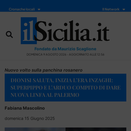
Cronache locali
Il Network
Fondato da Maurizio Scaglione
DOMENICA 9 AGOSTO 2026 - AGGIORNATO ALLE 12:56
Nuovo volto sulla panchina rosanero
DIONISI SALUTA, INIZIA L’ERA INZAGHI:
SUPERPIPPO E L’ARDUO COMPITO DI DARE
NUOVA LINFA AL PALERMO
Fabiana Mascolino
domenica 15 Giugno 2025