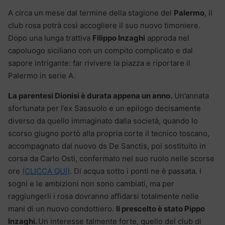
A circa un mese dal termine della stagione del
Palermo
, il
club rosa potrà così accogliere il suo nuovo timoniere.
Dopo una lunga trattiva
Filippo Inzaghi
approda nel
capoluogo siciliano con un compito complicato e dal
sapore intrigante: far rivivere la piazza e riportare il
Palermo in serie A.
La parentesi Dionisi è durata appena un anno.
Un’annata
sfortunata per l’ex Sassuolo e un epilogo decisamente
diverso da quello immaginato dalla società, quando lo
scorso giugno portò alla propria corte il tecnico toscano,
accompagnato dal nuovo ds De Sanctis, poi sostituito in
corsa da Carlo Osti, confermato nel suo ruolo nelle scorse
ore
(CLICCA QUI)
. Di acqua sotto i ponti ne è passata. I
sogni e le ambizioni non sono cambiati, ma per
raggiungerli i rosa dovranno affidarsi totalmente nelle
mani di un nuovo condottiero.
Il prescelto è stato Pippo
Inzaghi.
Un interesse talmente forte, quello del club di