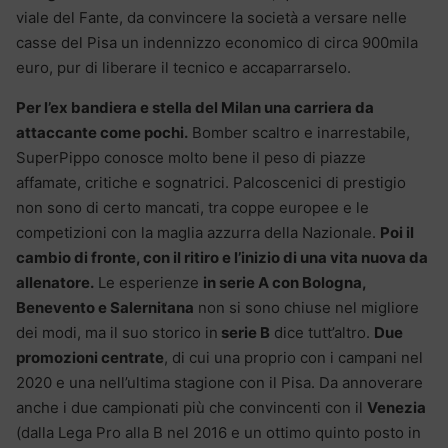
viale del Fante, da convincere la società a versare nelle
casse del Pisa un indennizzo economico di circa 900mila
euro, pur di liberare il tecnico e accaparrarselo.
Per l’ex bandiera e stella del Milan una carriera da
attaccante come pochi.
Bomber scaltro e inarrestabile,
SuperPippo conosce molto bene il peso di piazze
affamate, critiche e sognatrici. Palcoscenici di prestigio
non sono di certo mancati, tra coppe europee e le
competizioni con la maglia azzurra della Nazionale.
Poi il
cambio di fronte, con il ritiro e l’inizio di una vita nuova da
allenatore.
Le esperienze
in serie A con Bologna,
Benevento e Salernitana
non si sono chiuse nel migliore
dei modi, ma il suo storico in
serie B
dice tutt’altro.
Due
promozioni centrate
, di cui una proprio con i campani nel
2020 e una nell’ultima stagione con il Pisa. Da annoverare
anche i due campionati più che convincenti con il
Venezia
(dalla Lega Pro alla B nel 2016 e un ottimo quinto posto in