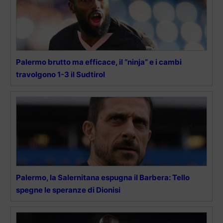
Palermo brutto ma efficace, il “ninja” e i cambi
travolgono 1-3 il Sudtirol
Palermo, la Salernitana espugna il Barbera: Tello
spegne le speranze di Dionisi