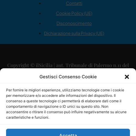
Contatti
Cookie Policy (UE)
Disconoscimento
Dichiarazione sulla Privacy (UE)
Copyright © ilSicilia | aut. Tribunale di Palermo n.11 del
29/09/2015
Gestisci Consenso Cookie
Editore: Mercurio Comunicazione Soc. Coop. A.R.L.
Per fornire le migliori esperienze, utilizziamo tecnologie come i cookie
per memorizzare e/o accedere alle informazioni del dispositivo. Il
Direttore Editoriale: Maurizio Scaglione
consenso a queste tecnologie ci permetterà di elaborare dati come il
comportamento di navigazione o ID unici su questo sito. Non
Direttore Responsabile: Maria Calabrese
acconsentire o ritirare il consenso può influire negativamente su alcune
caratteristiche e funzioni.
p.zza Sant’Oliva, 9 – 90141 – Palermo – 091335557
P.IVA: 06334930820
Accetta