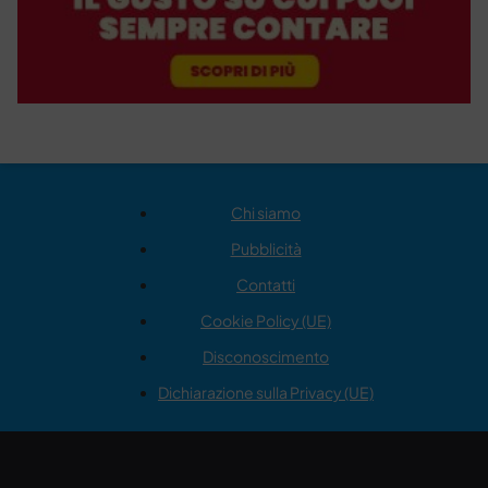
Chi siamo
Pubblicità
Contatti
Cookie Policy (UE)
Disconoscimento
Dichiarazione sulla Privacy (UE)