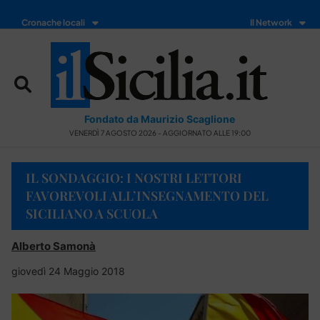
Cronache locali
Il Network
Fondato da Maurizio Scaglione
VENERDÌ 7 AGOSTO 2026 - AGGIORNATO ALLE 19:00
IL SONDAGGIO: I NOSTRI LETTORI
FAVOREVOLI ALL’INSEGNAMENTO DEL
SICILIANO A SCUOLA
Alberto Samonà
giovedì 24 Maggio 2018