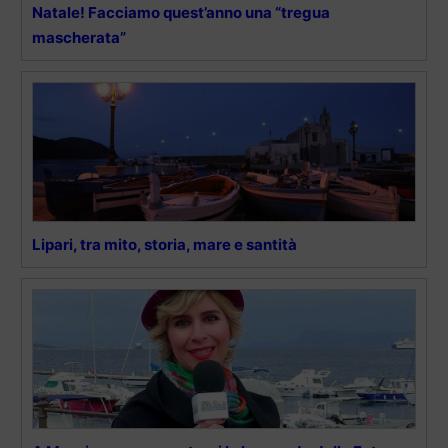
Natale! Facciamo quest’anno una “tregua
mascherata”
Lipari, tra mito, storia, mare e santità