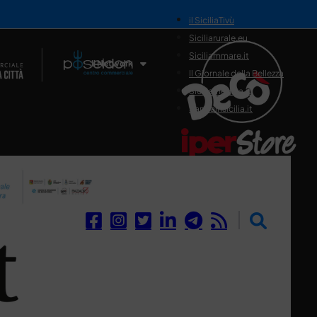
il SiciliaTivù
Siciliarurale.eu
Siciliammare.it
Il Network
Il Giornale della Bellezza
Siciliamedica.it
Sanitainsicilia.it