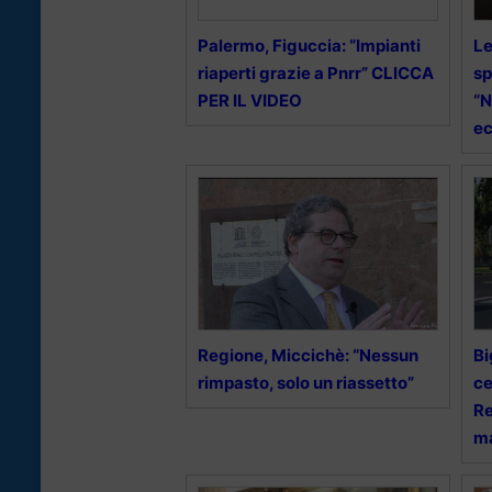
Palermo, Figuccia: “Impianti
Le
riaperti grazie a Pnrr” CLICCA
sp
PER IL VIDEO
“N
ec
Regione, Miccichè: “Nessun
Bi
rimpasto, solo un riassetto”
ce
Re
m