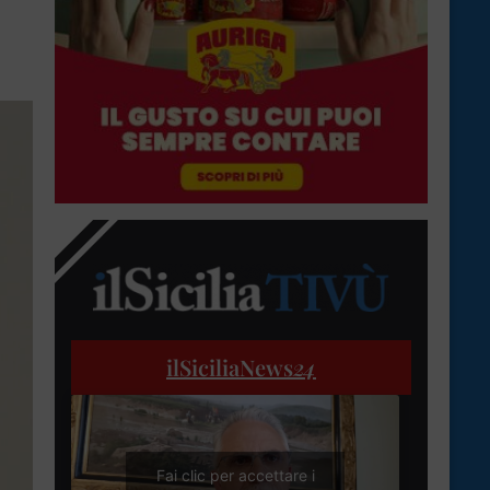
ilSiciliaNews
24
Fai clic per accettare i