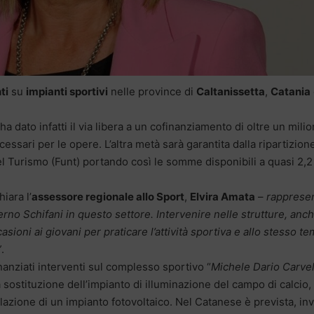
ti
su
impianti sportivi
nelle province di
Caltanissetta
,
Catania
 ha dato infatti il via libera a un cofinanziamento di oltre un mili
cessari per le opere. L’altra metà sarà garantita dalla ripartizion
l Turismo (Funt) portando così le somme disponibili a quasi 2,2
hiara l’
assessore regionale allo Sport
,
Elvira Amata
–
rapprese
verno Schifani in questo settore. Intervenire nelle strutture, anc
ccasioni ai giovani per praticare l’attività sportiva e allo stesso t
”
.
nanziati interventi sul complesso sportivo “
Michele Dario Carvel
a sostituzione dell’impianto di illuminazione del campo di calcio, 
llazione di un impianto fotovoltaico. Nel Catanese è prevista, in