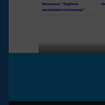
Musumeci: “Vogliono
el
smantellare l’autonomia”