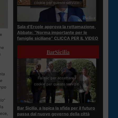
cookie per questo servizio
Sala d’Ercole approva la rottamazione,
Abbate: “Norma importante per le
e
famiglie siciliane” CLICCA PER IL VIDEO
one
BarSicilia
e
nta
Fai clic per accettare i
he
cookie per questo servizio
empo
lo
”
la
Bar Sicilia, a Ispica la sfida per il futuro
vece,
passa dal nuovo governo della città