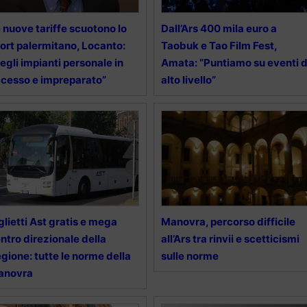
 nuove tariffe scuotono lo
Dall’Ars 400 mila euro a
ort palermitano, Locanto:
Taobuk e Tao Film Fest,
egli impianti personale in
Amata: “Puntiamo su eventi d
cesso e impreparato”
alto livello”
glietti Ast gratis e mega
Manovra, percorso difficile
ntro direzionale della
all’Ars tra rinvii e scetticismi
gione: tutte le norme della
sulle norme
anovra