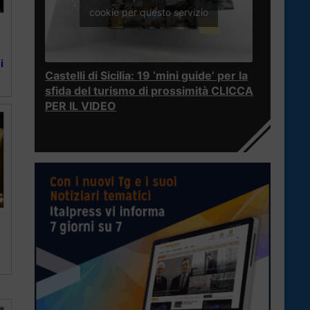
cookie per questo servizio
i
Castelli di Sicilia: 19 ‘mini guide’ per la
sfida del turismo di prossimità CLICCA
PER IL VIDEO