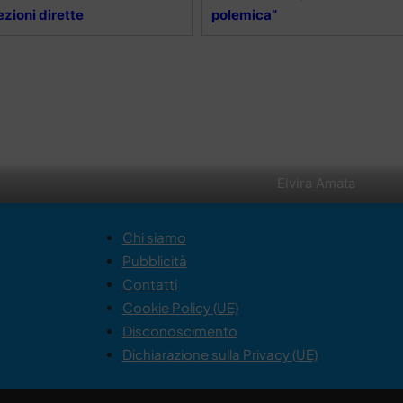
ezioni dirette
polemica”
Elvira Amata
Chi siamo
Pubblicità
Contatti
Cookie Policy (UE)
Disconoscimento
Dichiarazione sulla Privacy (UE)