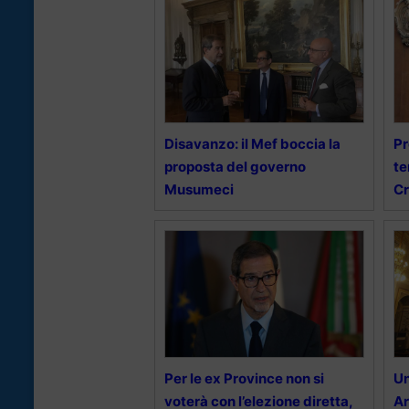
Disavanzo: il Mef boccia la
Pr
proposta del governo
te
Musumeci
Cr
Per le ex Province non si
Un
voterà con l’elezione diretta,
Ar