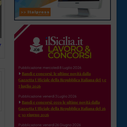
r
Pubblicazione: mercoledì 8 Luglio 2026
Bandi e concorsi: le ultime novità dalla
Gazzetta Ufficiale della Repubblica Italiana del 3 e
7 luglio 2026
Pubblicazione: venerdì 3 Luglio 2026
Bandi e concorsi: ecco le ultime novità dalla
Gazzetta Ufficiale della Repubblica Italiana del 26
e 30 giugno 2026
Pubblicazione: venerdì 26 Giugno 2026