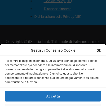
Cookie Policy (UE)
Disconoscimento
Dichiarazione sulla Privacy (UE)
Copyright © ilSicilia | aut. Tribunale di Palermo n.11 del
29/09/2015
Gestisci Consenso Cookie
Editore: Mercurio Comunicazione Soc. Coop. A.R.L.
Per fornire le migliori esperienze, utilizziamo tecnologie come i cookie
per memorizzare e/o accedere alle informazioni del dispositivo. Il
Direttore Editoriale: Maurizio Scaglione
consenso a queste tecnologie ci permetterà di elaborare dati come il
comportamento di navigazione o ID unici su questo sito. Non
Direttore Responsabile: Maria Calabrese
acconsentire o ritirare il consenso può influire negativamente su alcune
caratteristiche e funzioni.
p.zza Sant’Oliva, 9 – 90141 – Palermo – 091335557
P.IVA: 06334930820
Accetta
Mercurio Comunicazione Società Cooperativa a r.l. è