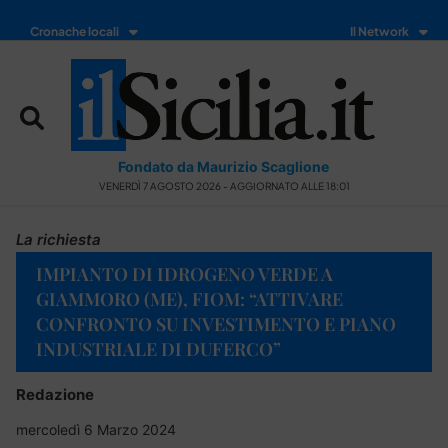
Cronache locali
Il Network
Fondato da Maurizio Scaglione
VENERDÌ 7 AGOSTO 2026 - AGGIORNATO ALLE 18:01
La richiesta
IMPIANTO DI IDROGENO VERDE A
GIAMMORO (ME), FIOM: “ATTIVARE
CONFRONTO SU INVESTIMENTO E PIANO
INDUSTRIALE DI DUFERCO”
Redazione
mercoledì 6 Marzo 2024