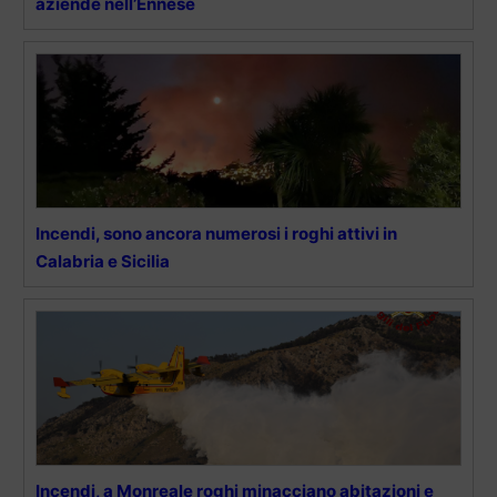
aziende nell’Ennese
Incendi, sono ancora numerosi i roghi attivi in
Calabria e Sicilia
Incendi, a Monreale roghi minacciano abitazioni e