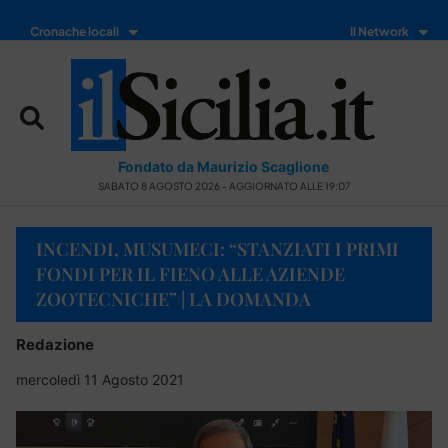
Cronache locali
Il Network
Fondato da Maurizio Scaglione
SABATO 8 AGOSTO 2026 - AGGIORNATO ALLE 19:07
INCENDI, MUSUMECI: “STANZIATI I PRIMI
FONDI PER IL FIENO ALLE AZIENDE
ZOOTECNICHE” | LA DOMANDA
Redazione
mercoledì 11 Agosto 2021