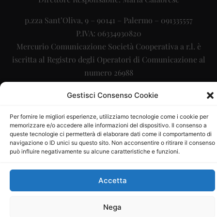
p.zza Sant’Oliva, 9 – 90141 – Palermo – 091335557
P.IVA: 06334930820
Mercurio Comunicazione Società Cooperativa a r.l. è
iscritta al Registro degli Operatori di Comunicazione al
numero 26988
Sito gestito da
La Digitale srl
–
info@ladigitale.it
Gestisci Consenso Cookie
Per fornire le migliori esperienze, utilizziamo tecnologie come i cookie per
memorizzare e/o accedere alle informazioni del dispositivo. Il consenso a
queste tecnologie ci permetterà di elaborare dati come il comportamento di
navigazione o ID unici su questo sito. Non acconsentire o ritirare il consenso
può influire negativamente su alcune caratteristiche e funzioni.
Accetta
Nega