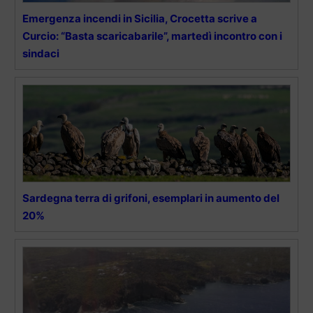
Emergenza incendi in Sicilia, Crocetta scrive a
Curcio: “Basta scaricabarile”, martedì incontro con i
sindaci
Sardegna terra di grifoni, esemplari in aumento del
20%