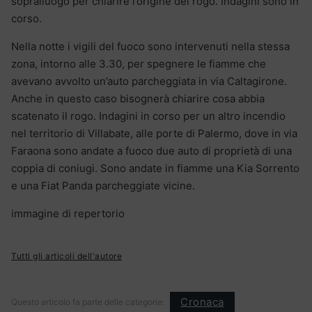
sopralluogo per chiarire l’origine del rogo. Indagini sono in
corso.
Nella notte i vigili del fuoco sono intervenuti nella stessa
zona, intorno alle 3.30, per spegnere le fiamme che
avevano avvolto un’auto parcheggiata in via Caltagirone.
Anche in questo caso bisognerà chiarire cosa abbia
scatenato il rogo. Indagini in corso per un altro incendio
nel territorio di Villabate, alle porte di Palermo, dove in via
Faraona sono andate a fuoco due auto di proprietà di una
coppia di coniugi. Sono andate in fiamme una Kia Sorrento
e una Fiat Panda parcheggiate vicine.
immagine di repertorio
Tutti gli articoli dell'autore
Cronaca
Questo articolo fa parte delle categorie: