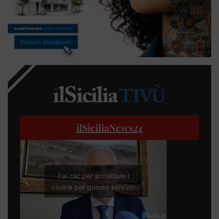
ilSiciliaNews
24
Fai clic per accettare i
cookie per questo servizio