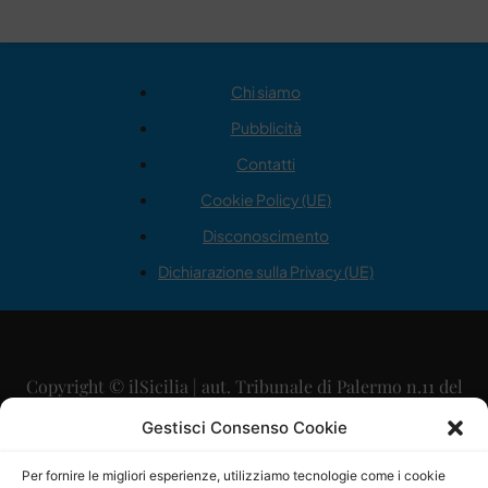
Chi siamo
Pubblicità
Contatti
Cookie Policy (UE)
Disconoscimento
Dichiarazione sulla Privacy (UE)
Copyright © ilSicilia | aut. Tribunale di Palermo n.11 del
29/09/2015
Gestisci Consenso Cookie
Editore: Mercurio Comunicazione Soc. Coop. A.R.L.
Per fornire le migliori esperienze, utilizziamo tecnologie come i cookie