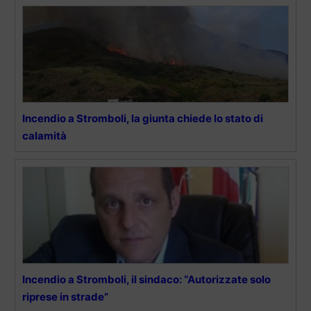
Incendio a Stromboli, la giunta chiede lo stato di
calamità
Incendio a Stromboli, il sindaco: “Autorizzate solo
riprese in strade”