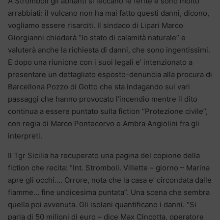
A Stromboli gli abitanti si leccano le ferite e sono molto
arrabbiati: il vulcano non ha mai fatto questi danni, dicono,
vogliamo essere risarciti. Il sindaco di Lipari Marco
Giorgianni chiederà “lo stato di calamità naturale” e
valuterà anche la richiesta di danni, che sono ingentissimi.
E dopo una riunione con i suoi legali e’ intenzionato a
presentare un dettagliato esposto-denuncia alla procura di
Barcellona Pozzo di Gotto che sta indagando sui vari
passaggi che hanno provocato l’incendio mentre il dito
continua a essere puntato sulla fiction “Protezione civile”,
con regia di Marco Pontecorvo e Ambra Angiolini fra gli
interpreti.
Il Tgr Sicilia ha recuperato una pagina del copione della
fiction che recita: “Int. Stromboli. Villette – giorno – Marina
apre gli occhi…. Orrore, nota che la casa e’ circondata dalle
fiamme… fine undicesima puntata”. Una scena che sembra
quella poi avvenuta. Gli isolani quantificano i danni. “Si
parla di 50 milioni di euro – dice Max Cincotta, operatore