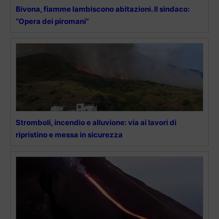
Bivona, fiamme lambiscono abitazioni. Il sindaco:
“Opera dei piromani”
Stromboli, incendio e alluvione: via ai lavori di
ripristino e messa in sicurezza