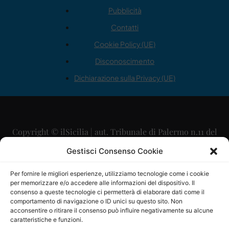
Pubblicità
Contatti
Cookie Policy (UE)
Disconoscimento
Dichiarazione sulla Privacy (UE)
Copyright © ilSicilia | aut. Tribunale di Palermo n.11 del
29/09/2015
Gestisci Consenso Cookie
Editore: Mercurio Comunicazione Soc. Coop. A.R.L.
Per fornire le migliori esperienze, utilizziamo tecnologie come i cookie
per memorizzare e/o accedere alle informazioni del dispositivo. Il
Direttore Editoriale: Maurizio Scaglione
consenso a queste tecnologie ci permetterà di elaborare dati come il
comportamento di navigazione o ID unici su questo sito. Non
Direttore Responsabile: Maria Calabrese
acconsentire o ritirare il consenso può influire negativamente su alcune
caratteristiche e funzioni.