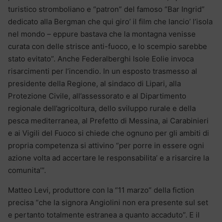
turistico stromboliano e “patron” del famoso “Bar Ingrid”
dedicato alla Bergman che qui giro’ il film che lancio’ l’isola
nel mondo – eppure bastava che la montagna venisse
curata con delle strisce anti-fuoco, e lo scempio sarebbe
stato evitato”. Anche Federalberghi Isole Eolie invoca
risarcimenti per l’incendio. In un esposto trasmesso al
presidente della Regione, al sindaco di Lipari, alla
Protezione Civile, all’assessorato e al Dipartimento
regionale dell’agricoltura, dello sviluppo rurale e della
pesca mediterranea, al Prefetto di Messina, ai Carabinieri
e ai Vigili del Fuoco si chiede che ognuno per gli ambiti di
propria competenza si attivino “per porre in essere ogni
azione volta ad accertare le responsabilita’ e a risarcire la
comunita’”.
Matteo Levi, produttore con la “11 marzo” della fiction
precisa “che la signora Angiolini non era presente sul set
e pertanto totalmente estranea a quanto accaduto”. E il