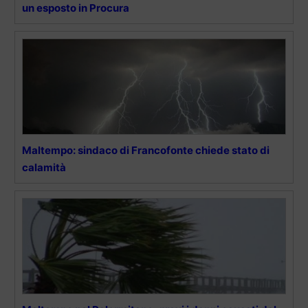
un esposto in Procura
Maltempo: sindaco di Francofonte chiede stato di
calamità