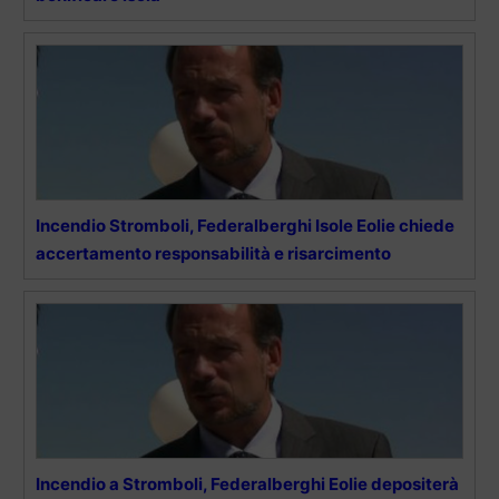
Incendio Stromboli, Federalberghi Isole Eolie chiede
accertamento responsabilità e risarcimento
Incendio a Stromboli, Federalberghi Eolie depositerà