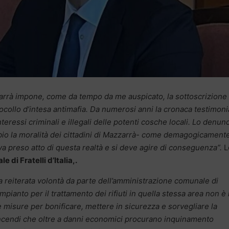
zzarrà impone, come da tempo da me auspicato, la sottoscrizione
tocollo d’intesa antimafia. Da numerosi anni la cronaca testimoni
teressi criminali e illegali delle potenti cosche locali. Lo denun
bio la moralità dei cittadini di Mazzarrà- come demagogicament
a preso atto di questa realtà e si deve agire di conseguenza”.
L
 di Fratelli d’Italia,.
la reiterata volontà da parte dell’amministrazione comunale di
pianto per il trattamento dei rifiuti in quella stessa area non è 
 misure per bonificare, mettere in sicurezza e sorvegliare la
 incendi che oltre a danni economici procurano inquinamento