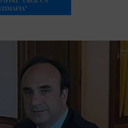
 (FDI): “URGE UN
TIMAFIA”