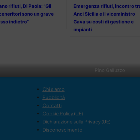
ano rifiuti, Di Paola: “Gli
Emergenza rifiuti, incontro tr
ceneritori sono un grave
Anci Sicilia e il viceministro
sso indietro”
Gava su costi di gestione e
impianti
Pino Galluzzo
Chi siamo
Pubblicità
Contatti
Cookie Policy (UE)
Dichiarazione sulla Privacy (UE)
Disconoscimento