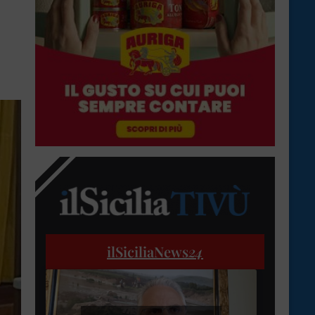
ilSiciliaNews
24