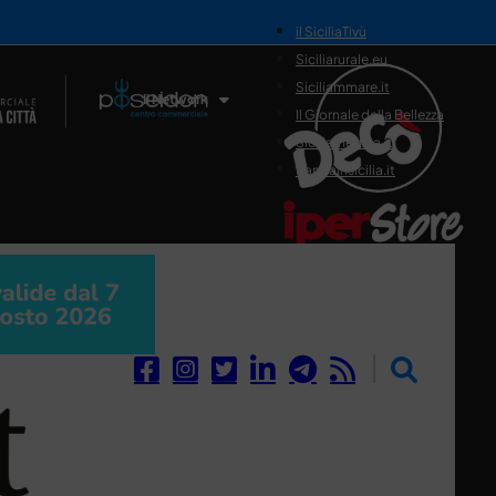
il SiciliaTivù
Siciliarurale.eu
Siciliammare.it
Il Network
Il Giornale della Bellezza
Siciliamedica.it
Sanitainsicilia.it