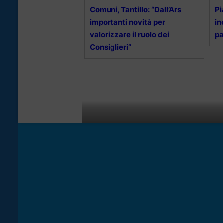
Comuni, Tantillo: “Dall’Ars
Pi
importanti novità per
in
valorizzare il ruolo dei
pa
Consiglieri”