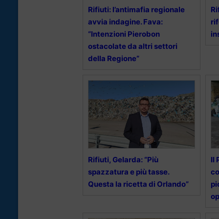
Rifiuti: l’antimafia regionale
Ri
avvia indagine. Fava:
ri
“Intenzioni Pierobon
in
ostacolate da altri settori
della Regione”
Rifiuti, Gelarda: “Più
Il
spazzatura e più tasse.
c
Questa la ricetta di Orlando”
pi
op