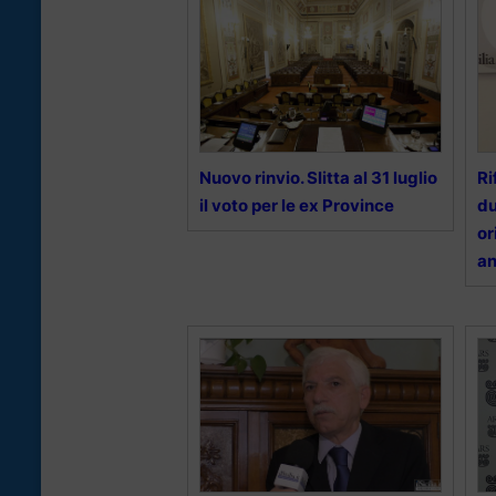
Nuovo rinvio. Slitta al 31 luglio
Ri
il voto per le ex Province
du
or
a