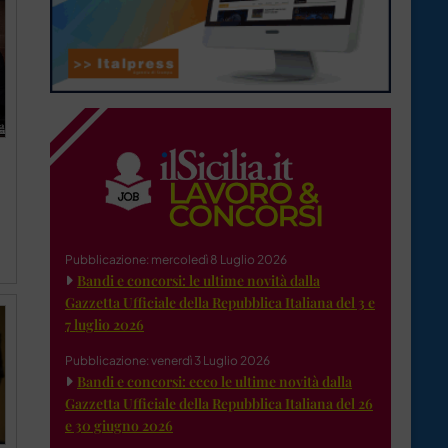
Pubblicazione: mercoledì 8 Luglio 2026
Bandi e concorsi: le ultime novità dalla
Gazzetta Ufficiale della Repubblica Italiana del 3 e
7 luglio 2026
Pubblicazione: venerdì 3 Luglio 2026
Bandi e concorsi: ecco le ultime novità dalla
Gazzetta Ufficiale della Repubblica Italiana del 26
e 30 giugno 2026