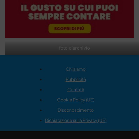
foto d'archivio
Chi siamo
Pubblicità
Contatti
Cookie Policy (UE)
Disconoscimento
Dichiarazione sulla Privacy (UE)