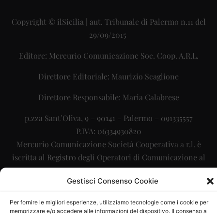
Copyright © ilSicilia | aut. Tribunale di Palermo n.11 del
29/09/2015
Editore: Mercurio Comunicazione Soc. Coop. A.R.L.
Direttore Editoriale: Maurizio Scaglione
Direttore Responsabile: Maria Calabrese
p.zza Sant’Oliva, 9 – 90141 – Palermo – 091335557
P.IVA: 06334930820
Mercurio Comunicazione Società Cooperativa a r.l. è
iscritta al Registro degli Operatori di Comunicazione al
numero 26988
Gestisci Consenso Cookie
Sito gestito da
La Digitale srl
–
info@ladigitale.it
Per fornire le migliori esperienze, utilizziamo tecnologie come i cookie per
memorizzare e/o accedere alle informazioni del dispositivo. Il consenso a