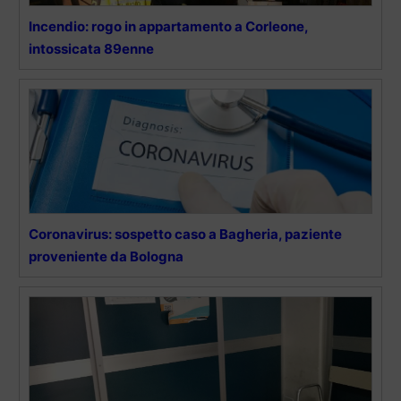
Incendio: rogo in appartamento a Corleone,
intossicata 89enne
Coronavirus: sospetto caso a Bagheria, paziente
proveniente da Bologna