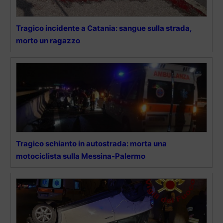
Tragico incidente a Catania: sangue sulla strada,
morto un ragazzo
Tragico schianto in autostrada: morta una
motociclista sulla Messina-Palermo