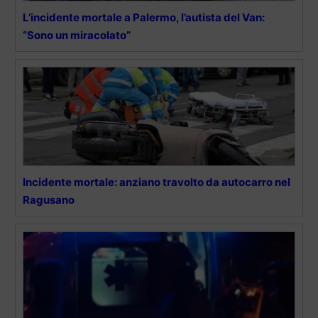
L’incidente mortale a Palermo, l’autista del Van:
“Sono un miracolato”
Incidente mortale: anziano travolto da autocarro nel
Ragusano