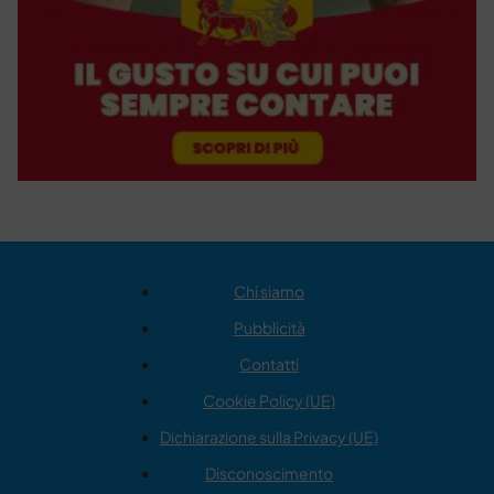
Chi siamo
Pubblicità
Contatti
Cookie Policy (UE)
Dichiarazione sulla Privacy (UE)
Disconoscimento