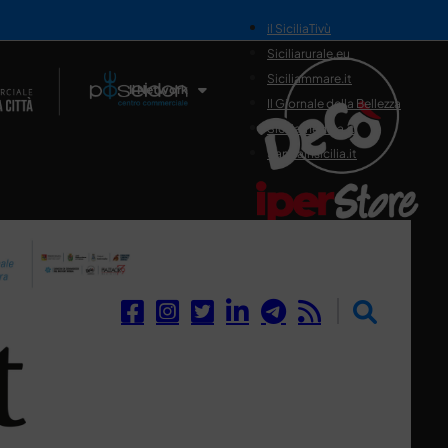
il SiciliaTivù
Siciliarurale.eu
Siciliammare.it
Il Network
Il Giornale della Bellezza
Siciliamedica.it
Sanitainsicilia.it