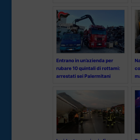
Entrano in un’azienda per
Na
rubare 10 quintali di rottami:
co
arrestati sei Palermitani
ma