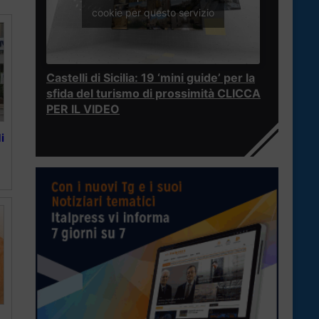
cookie per questo servizio
Castelli di Sicilia: 19 ‘mini guide’ per la
sfida del turismo di prossimità CLICCA
PER IL VIDEO
i