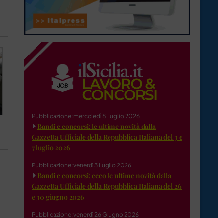
Pubblicazione: mercoledì 8 Luglio 2026
Bandi e concorsi: le ultime novità dalla
Gazzetta Ufficiale della Repubblica Italiana del 3 e
7 luglio 2026
Pubblicazione: venerdì 3 Luglio 2026
Bandi e concorsi: ecco le ultime novità dalla
Gazzetta Ufficiale della Repubblica Italiana del 26
e 30 giugno 2026
Pubblicazione: venerdì 26 Giugno 2026