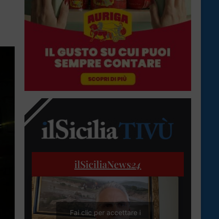
ilSiciliaNews
24
Fai clic per accettare i