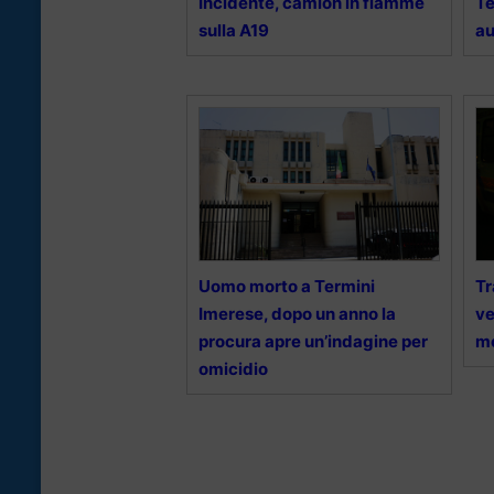
Incidente, camion in fiamme
Te
sulla A19
au
Uomo morto a Termini
Tr
Imerese, dopo un anno la
ve
procura apre un’indagine per
m
omicidio