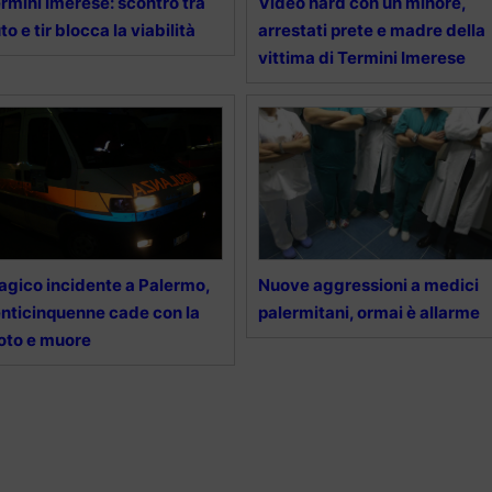
rmini Imerese: scontro tra
Video hard con un minore,
to e tir blocca la viabilità
arrestati prete e madre della
vittima di Termini Imerese
agico incidente a Palermo,
Nuove aggressioni a medici
nticinquenne cade con la
palermitani, ormai è allarme
oto e muore