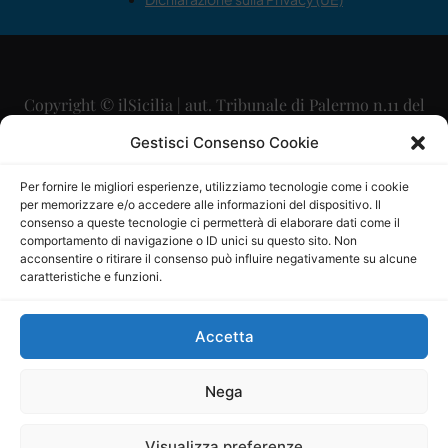
Copyright © ilSicilia | aut. Tribunale di Palermo n.11 del
29/09/2015
Gestisci Consenso Cookie
Editore: Mercurio Comunicazione Soc. Coop. A.R.L.
Per fornire le migliori esperienze, utilizziamo tecnologie come i cookie
per memorizzare e/o accedere alle informazioni del dispositivo. Il
Direttore Editoriale: Maurizio Scaglione
consenso a queste tecnologie ci permetterà di elaborare dati come il
comportamento di navigazione o ID unici su questo sito. Non
Direttore Responsabile: Maria Calabrese
acconsentire o ritirare il consenso può influire negativamente su alcune
caratteristiche e funzioni.
p.zza Sant’Oliva, 9 – 90141 – Palermo – 091335557
P.IVA: 06334930820
Accetta
Mercurio Comunicazione Società Cooperativa a r.l. è
iscritta al Registro degli Operatori di Comunicazione al
Nega
numero 26988
Visualizza preferenze