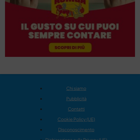
Chi siamo
Pubblicità
Contatti
Cookie Policy (UE)
Disconoscimento
Dichiarazione sulla Privacy (UE)