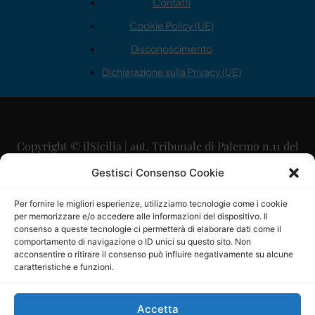
Contatti
Cookie Policy (UE)
Disconoscimento
Dichiarazione sulla Privacy (UE)
Copyright © ilSicilia | aut. Tribunale di Palermo n.11 del
29/09/2015
Gestisci Consenso Cookie
Editore: Mercurio Comunicazione Soc. Coop. A.R.L.
Per fornire le migliori esperienze, utilizziamo tecnologie come i cookie
per memorizzare e/o accedere alle informazioni del dispositivo. Il
Direttore Editoriale: Maurizio Scaglione
consenso a queste tecnologie ci permetterà di elaborare dati come il
comportamento di navigazione o ID unici su questo sito. Non
Direttore Responsabile: Maria Calabrese
acconsentire o ritirare il consenso può influire negativamente su alcune
caratteristiche e funzioni.
p.zza Sant’Oliva, 9 – 90141 – Palermo – 091335557
P.IVA: 06334930820
Accetta