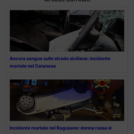
Ancora sangue sulle strade siciliane: incidente
mortale nel Catanese
Incidente mortale nel Ragusano: donna russa si