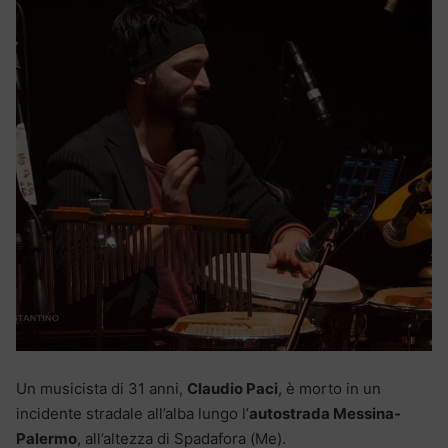
Un musicista di 31 anni,
Claudio Paci
, è morto in un
incidente stradale all’alba lungo l’
autostrada Messina-
Palermo
, all’altezza di Spadafora (Me).