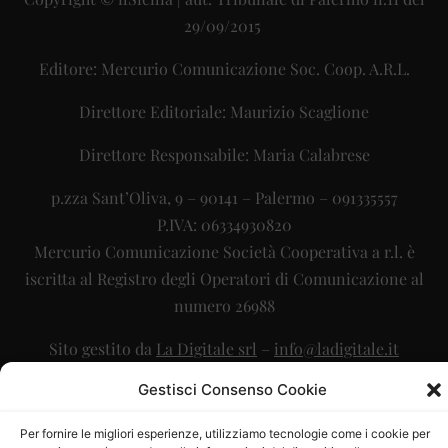
29/09/2015
Editore: Mercurio Comunicazione Soc. Coop. A.R.L.
Direttore Editoriale: Maurizio Scaglione
Direttore Responsabile: Maria Calabrese
p.zza Sant’Oliva, 9 – 90141 – Palermo – 091335557
P.IVA: 06334930820
Mercurio Comunicazione Società Cooperativa a r.l. è
iscritta al Registro degli Operatori di Comunicazione al
numero 26988
Sito gestito da
La Digitale srl
–
info@ladigitale.it
Gestisci Consenso Cookie
Per fornire le migliori esperienze, utilizziamo tecnologie come i cookie per