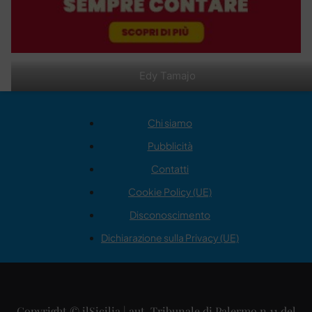
Edy Tamajo
Chi siamo
Pubblicità
Contatti
Cookie Policy (UE)
Disconoscimento
Dichiarazione sulla Privacy (UE)
Copyright © ilSicilia | aut. Tribunale di Palermo n.11 del