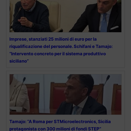
Imprese, stanziati 25 milioni di euro per la
riqualificazione del personale. Schifani e Tamajo:
“Intervento concreto per il sistema produttivo
siciliano”
Tamajo: “A Roma per STMicroelectronics, Sicilia
protagonista con 300 milioni di fondi STEP”