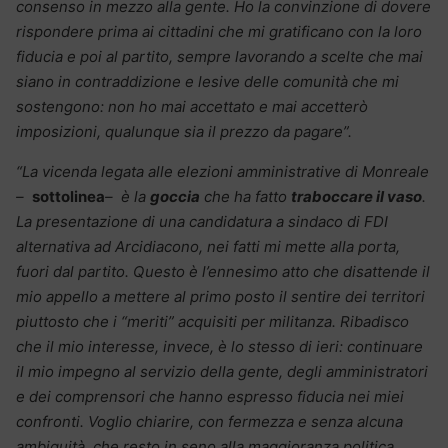
consenso in mezzo alla gente. Ho la convinzione di dovere
rispondere prima ai cittadini che mi gratificano con la loro
fiducia e poi al partito, sempre lavorando a scelte che mai
siano in contraddizione e lesive delle comunità che mi
sostengono: non ho mai accettato e mai accetterò
imposizioni, qualunque sia il prezzo da pagare”.
“La vicenda legata alle elezioni amministrative di Monreale
–
sottolinea
– è la
goccia
che ha fatto
traboccare il vaso
.
La presentazione di una candidatura a sindaco di FDI
alternativa ad Arcidiacono, nei fatti mi mette alla porta,
fuori dal partito.
Questo è l’ennesimo atto che disattende il
mio appello a mettere al primo posto il sentire dei territori
piuttosto che i “meriti” acquisiti per militanza. Ribadisco
che il mio interesse, invece, è lo stesso di ieri: continuare
il mio impegno al servizio della gente, degli amministratori
e dei comprensori che hanno espresso fiducia nei miei
confronti.
Voglio chiarire, con fermezza e senza alcuna
ambiguità, che resto in seno alla maggioranza politica