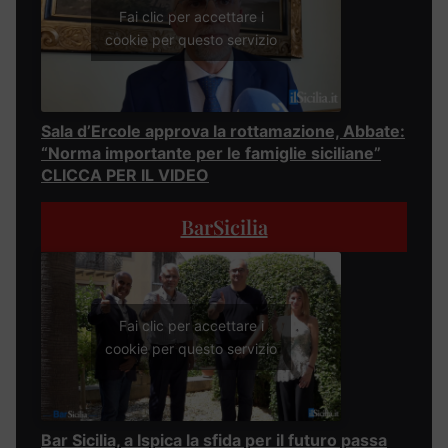
Fai clic per accettare i
cookie per questo servizio
Sala d’Ercole approva la rottamazione, Abbate:
“Norma importante per le famiglie siciliane”
CLICCA PER IL VIDEO
BarSicilia
Fai clic per accettare i
cookie per questo servizio
Bar Sicilia, a Ispica la sfida per il futuro passa