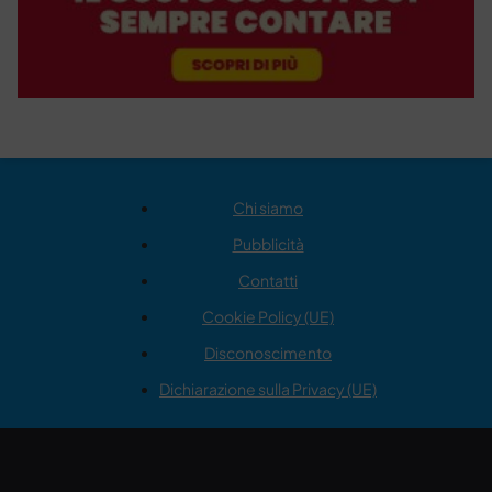
Chi siamo
Pubblicità
Contatti
Cookie Policy (UE)
Disconoscimento
Dichiarazione sulla Privacy (UE)