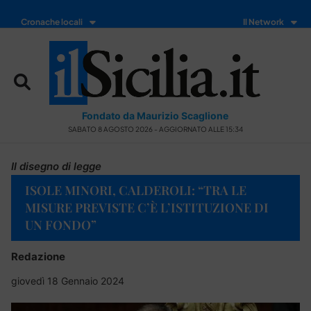
Cronache locali
Il Network
Fondato da Maurizio Scaglione
SABATO 8 AGOSTO 2026 - AGGIORNATO ALLE 15:34
Il disegno di legge
ISOLE MINORI, CALDEROLI: “TRA LE
MISURE PREVISTE C’È L’ISTITUZIONE DI
UN FONDO”
Redazione
giovedì 18 Gennaio 2024