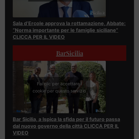
Sala d’Ercole approva la rottamazione, Abbate:
“Norma importante per le famiglie siciliane”
CLICCA PER IL VIDEO
BarSicilia
Fai clic per accettare i
cookie per questo servizio
Bar Sicilia, a Ispica la sfida per il futuro passa
dal nuovo governo della città CLICCA PER IL
VIDEO