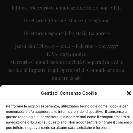
Editore: Mercurio Comunicazione Soc. Coop. A.R.L.
Direttore Editoriale: Maurizio Scaglione
Direttore Responsabile: Maria Calabrese
p.zza Sant’Oliva, 9 – 90141 – Palermo – 091335557
P.IVA: 06334930820
Mercurio Comunicazione Società Cooperativa a r.l. è
iscritta al Registro degli Operatori di Comunicazione al
numero 26988
Sito gestito da
La Digitale srl
–
info@ladigitale.it
Gestisci Consenso Cookie
Per fornire le migliori esperienze, utilizziamo tecnologie come i cookie per
memorizzare e/o accedere alle informazioni del dispositivo. Il consenso a
queste tecnologie ci permetterà di elaborare dati come il comportamento di
navigazione o ID unici su questo sito. Non acconsentire o ritirare il consenso
può influire negativamente su alcune caratteristiche e funzioni.