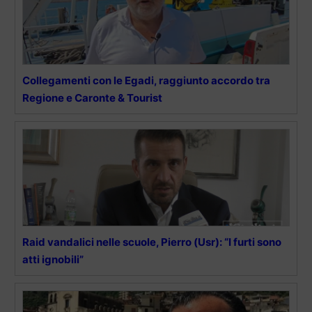
Collegamenti con le Egadi, raggiunto accordo tra
Regione e Caronte & Tourist
Raid vandalici nelle scuole, Pierro (Usr): “I furti sono
atti ignobili”