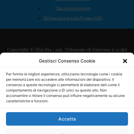
Disconoscimento
Dichiarazione sulla Privacy (UE)
Copyright © ilSicilia | aut. Tribunale di Palermo n.11 del
29/09/2015
Gestisci Consenso Cookie
Editore: Mercurio Comunicazione Soc. Coop. A.R.L.
Per fornire le migliori esperienze, utilizziamo tecnologie come i cookie
per memorizzare e/o accedere alle informazioni del dispositivo. Il
Direttore Editoriale: Maurizio Scaglione
consenso a queste tecnologie ci permetterà di elaborare dati come il
comportamento di navigazione o ID unici su questo sito. Non
Direttore Responsabile: Maria Calabrese
acconsentire o ritirare il consenso può influire negativamente su alcune
caratteristiche e funzioni.
p.zza Sant’Oliva, 9 – 90141 – Palermo – 091335557
P.IVA: 06334930820
Accetta
Mercurio Comunicazione Società Cooperativa a r.l. è
iscritta al Registro degli Operatori di Comunicazione al