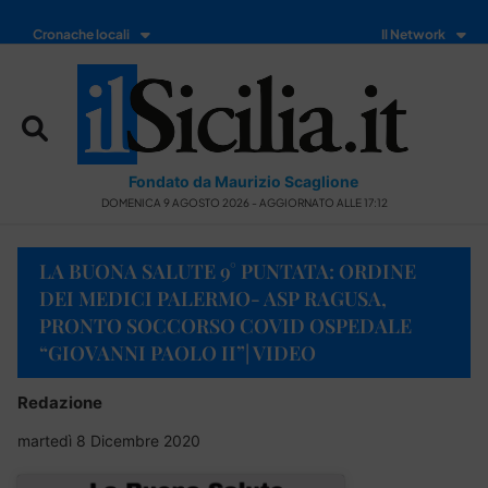
Cronache locali
Il Network
Fondato da Maurizio Scaglione
DOMENICA 9 AGOSTO 2026 - AGGIORNATO ALLE 17:12
LA BUONA SALUTE 9° PUNTATA: ORDINE
DEI MEDICI PALERMO- ASP RAGUSA,
PRONTO SOCCORSO COVID OSPEDALE
“GIOVANNI PAOLO II”| VIDEO
Redazione
martedì 8 Dicembre 2020