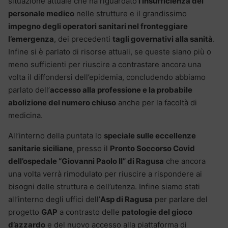
situazione attuale che ha riguardato
l’insufficienza del
personale medico
nelle strutture e il grandissimo
impegno degli operatori sanitari nel fronteggiare
l’emergenza
, dei precedenti
tagli governativi alla sanità
.
Infine si è parlato di risorse attuali, se queste siano più o
meno sufficienti per riuscire a contrastare ancora una
volta il diffondersi dell’epidemia, concludendo abbiamo
parlato dell’
accesso alla professione e la probabile
abolizione del numero chiuso
anche per la facoltà di
medicina.
All’interno della puntata lo
speciale sulle eccellenze
sanitarie siciliane
, presso il
Pronto Soccorso Covid
dell’ospedale “Giovanni Paolo II” di Ragusa
che ancora
una volta verrà rimodulato per riuscire a rispondere ai
bisogni delle struttura e dell’utenza. Infine siamo stati
all’interno degli uffici dell’
Asp di Ragusa
per parlare del
progetto
GAP
a contrasto delle
patologie del gioco
d’azzardo
e del nuovo accesso alla piattaforma di