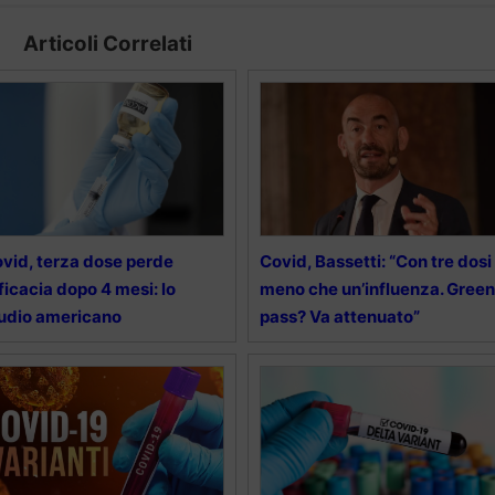
Articoli Correlati
vid, terza dose perde
Covid, Bassetti: “Con tre dosi
ficacia dopo 4 mesi: lo
meno che un’influenza. Green
udio americano
pass? Va attenuato”