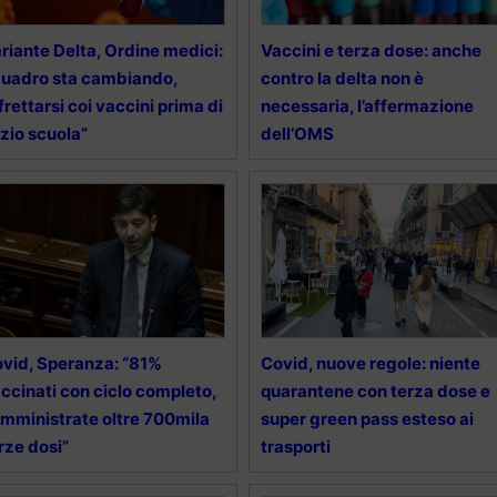
riante Delta, Ordine medici:
Vaccini e terza dose: anche
uadro sta cambiando,
contro la delta non è
frettarsi coi vaccini prima di
necessaria, l’affermazione
izio scuola”
dell’OMS
vid, Speranza: “81%
Covid, nuove regole: niente
ccinati con ciclo completo,
quarantene con terza dose e
mministrate oltre 700mila
super green pass esteso ai
rze dosi”
trasporti