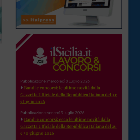
Pubblicazione: mercoledì 8 Luglio 2026
Bandi e concorsi: le ultime novità dalla
Gazzetta Ufficiale della Repubblica Italiana del 3 e
7 luglio 2026
Pubblicazione: venerdì 3 Luglio 2026
Bandi e concorsi: ecco le ultime novità dalla
Gazzetta Ufficiale della Repubblica Italiana del 26
e 30 giugno 2026