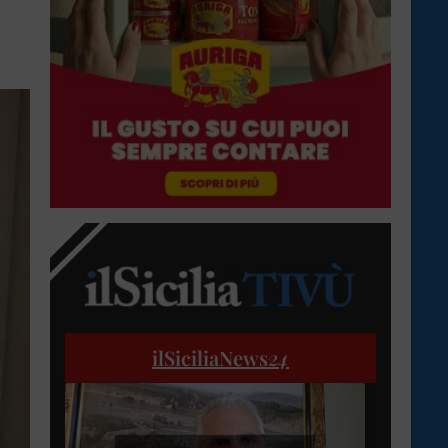
ilSiciliaNews
24