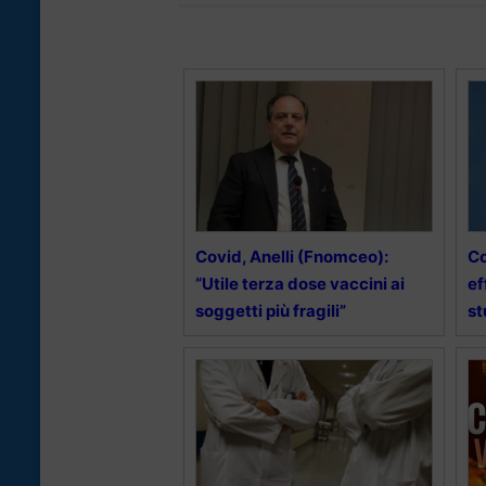
Covid, Anelli (Fnomceo):
Co
“Utile terza dose vaccini ai
ef
soggetti più fragili”
st