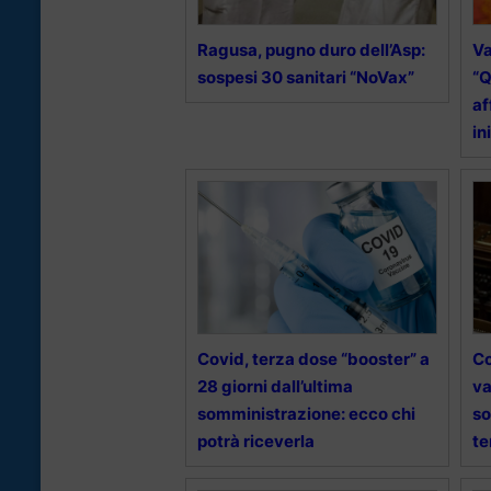
Ragusa, pugno duro dell’Asp:
Va
sospesi 30 sanitari “NoVax”
“Q
af
in
Covid, terza dose “booster” a
Co
28 giorni dall’ultima
va
somministrazione: ecco chi
so
potrà riceverla
te