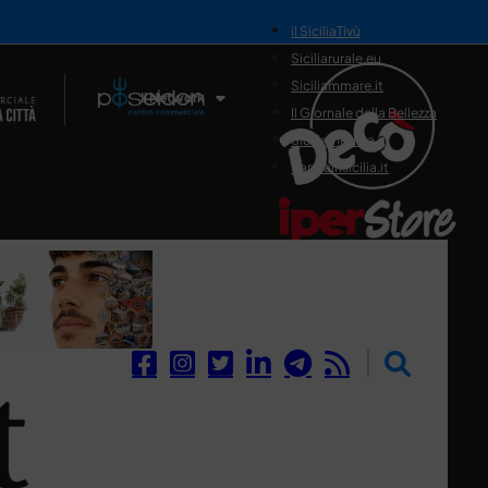
il SiciliaTivù
Siciliarurale.eu
Siciliammare.it
Il Network
Il Giornale della Bellezza
Siciliamedica.it
Sanitainsicilia.it