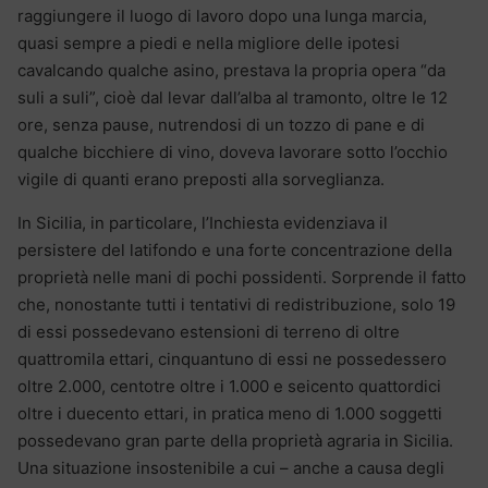
raggiungere il luogo di lavoro dopo una lunga marcia,
quasi sempre a piedi e nella migliore delle ipotesi
cavalcando qualche asino, prestava la propria opera “da
suli a suli”, cioè dal levar dall’alba al tramonto, oltre le 12
ore, senza pause, nutrendosi di un tozzo di pane e di
qualche bicchiere di vino, doveva lavorare sotto l’occhio
vigile di quanti erano preposti alla sorveglianza.
In Sicilia, in particolare, l’Inchiesta evidenziava il
persistere del latifondo e una forte concentrazione della
proprietà nelle mani di pochi possidenti. Sorprende il fatto
che, nonostante tutti i tentativi di redistribuzione, solo 19
di essi possedevano estensioni di terreno di oltre
quattromila ettari, cinquantuno di essi ne possedessero
oltre 2.000, centotre oltre i 1.000 e seicento quattordici
oltre i duecento ettari, in pratica meno di 1.000 soggetti
possedevano gran parte della proprietà agraria in Sicilia.
Una situazione insostenibile a cui – anche a causa degli