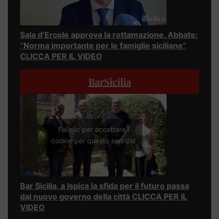
Sala d’Ercole approva la rottamazione, Abbate:
“Norma importante per le famiglie siciliane”
CLICCA PER IL VIDEO
BarSicilia
Fai clic per accettare i
cookie per questo servizio
Bar Sicilia, a Ispica la sfida per il futuro passa
dal nuovo governo della città CLICCA PER IL
VIDEO