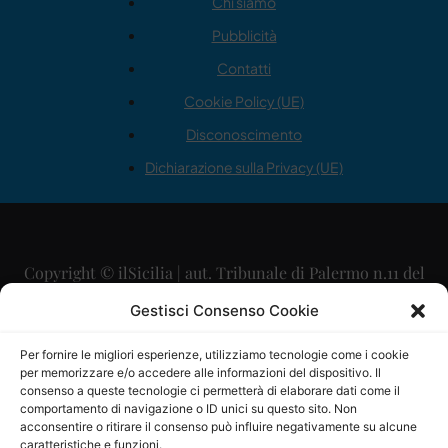
Chi siamo
Pubblicità
Contatti
Cookie Policy (UE)
Disconoscimento
Dichiarazione sulla Privacy (UE)
Copyright © ilSicilia | aut. Tribunale di Palermo n.11 del
29/09/2015
Gestisci Consenso Cookie
Editore: Mercurio Comunicazione Soc. Coop. A.R.L.
Per fornire le migliori esperienze, utilizziamo tecnologie come i cookie
per memorizzare e/o accedere alle informazioni del dispositivo. Il
Direttore Editoriale: Maurizio Scaglione
consenso a queste tecnologie ci permetterà di elaborare dati come il
comportamento di navigazione o ID unici su questo sito. Non
Direttore Responsabile: Maria Calabrese
acconsentire o ritirare il consenso può influire negativamente su alcune
caratteristiche e funzioni.