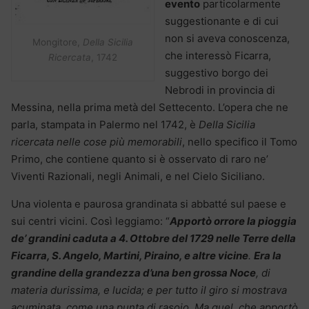
evento
particolarmente
suggestionante e di cui
non si aveva conoscenza,
Mongitore,
Della Sicilia
che interessò Ficarra,
Ricercata
, 1742
suggestivo borgo dei
Nebrodi in provincia di
Messina, nella prima metà del Settecento. L’opera che ne
parla, stampata in Palermo nel 1742, è
Della Sicilia
ricercata nelle cose più memorabili
, nello specifico il Tomo
Primo, che contiene quanto si è osservato di raro ne’
Viventi Razionali, negli Animali, e nel Cielo Siciliano.
Una violenta e paurosa grandinata si abbatté sul paese e
sui centri vicini. Così leggiamo: “
Apportò orrore la pioggia
de’ grandini caduta a 4. Ottobre del 1729 nelle Terre della
Ficarra, S. Angelo, Martini, Piraino, e altre vicine
.
Era la
grandine della grandezza d’una ben grossa Noce
, di
materia durissima, e lucida; e per tutto il giro si mostrava
acuminata, come una punta di rasojo. Ma quel, che apportò