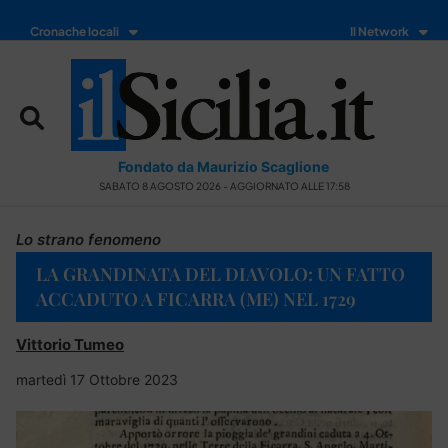
Cronache locali
Il Network
Fondato da Maurizio Scaglione
SABATO 8 AGOSTO 2026 - AGGIORNATO ALLE 17:58
Lo strano fenomeno
LA GRANDINATA DEL DIAVOLO: UN FATTO
ACCADUTO A FICARRA (ME) NEL 1729
Vittorio Tumeo
martedì 17 Ottobre 2023