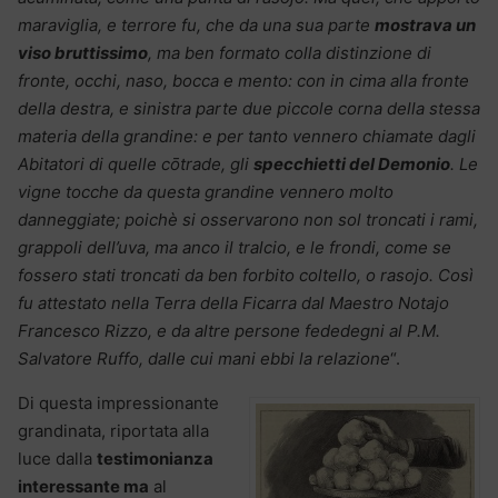
maraviglia, e terrore fu, che da una sua parte
mostrava un
viso bruttissimo
, ma ben formato colla distinzione di
fronte, occhi, naso, bocca e mento: con in cima alla fronte
della destra, e sinistra parte due piccole corna della stessa
materia della grandine: e per tanto vennero chiamate dagli
Abitatori di quelle cōtrade, gli
specchietti del Demonio
. Le
vigne tocche da questa grandine vennero molto
danneggiate; poichè si osservarono non sol troncati i rami,
grappoli dell’uva, ma anco il tralcio, e le frondi, come se
fossero stati troncati da ben forbito coltello, o rasojo. Così
fu attestato nella Terra della Ficarra dal Maestro Notajo
Francesco Rizzo, e da altre persone fededegni al P.M.
Salvatore Ruffo, dalle cui mani ebbi la relazione
“.
Di questa impressionante
grandinata, riportata alla
luce dalla
testimonianza
interessante ma
al