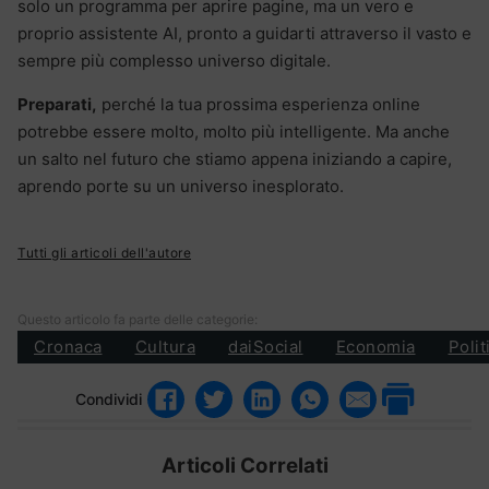
solo un programma per aprire pagine, ma un vero e
proprio assistente AI, pronto a guidarti attraverso il vasto e
sempre più complesso universo digitale.
Preparati,
perché la tua prossima esperienza online
potrebbe essere molto, molto più intelligente. Ma anche
un salto nel futuro che stiamo appena iniziando a capire,
aprendo porte su un universo inesplorato.
Tutti gli articoli dell'autore
Questo articolo fa parte delle categorie:
Cronaca
Cultura
daiSocial
Economia
Polit
Condividi
Articoli Correlati