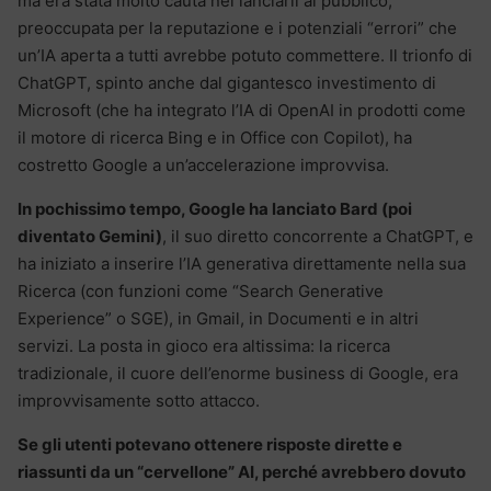
ma era stata molto cauta nel lanciarli al pubblico,
preoccupata per la reputazione e i potenziali “errori” che
un’IA aperta a tutti avrebbe potuto commettere. Il trionfo di
ChatGPT, spinto anche dal gigantesco investimento di
Microsoft (che ha integrato l’IA di OpenAI in prodotti come
il motore di ricerca Bing e in Office con Copilot), ha
costretto Google a un’accelerazione improvvisa.
In pochissimo tempo, Google ha lanciato Bard (poi
diventato Gemini)
, il suo diretto concorrente a ChatGPT, e
ha iniziato a inserire l’IA generativa direttamente nella sua
Ricerca (con funzioni come “Search Generative
Experience” o SGE), in Gmail, in Documenti e in altri
servizi. La posta in gioco era altissima: la ricerca
tradizionale, il cuore dell’enorme business di Google, era
improvvisamente sotto attacco.
Se gli utenti potevano ottenere risposte dirette e
riassunti da un “cervellone” AI, perché avrebbero dovuto