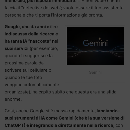
meno clic, più risposte immediate
. L’IA non vuole che tu
faccia il “detective del web”; vuole essere il tuo assistente
personale che ti porta l’informazione già pronta.
Google, che da anni è il re
indiscusso della ricerca e
ha tanta IA “nascosta” nei
suoi servizi
(per esempio,
quando ti suggerisce la
prossima parola da
scrivere sul cellulare o
Gemini
quando le tue foto
vengono automaticamente
organizzate), ha capito subito che questa era una sfida
enorme.
Così, anche Google si è mossa rapidamente,
lanciando i
suoi strumenti di IA come Gemini (che è la sua versione di
ChatGPT) e integrandola direttamente nella ricerca
, con