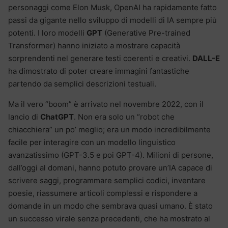
personaggi come Elon Musk, OpenAI ha rapidamente fatto
passi da gigante nello sviluppo di modelli di IA sempre più
potenti. I loro modelli
GPT
(Generative Pre-trained
Transformer) hanno iniziato a mostrare capacità
sorprendenti nel generare testi coerenti e creativi.
DALL-E
ha dimostrato di poter creare immagini fantastiche
partendo da semplici descrizioni testuali.
Ma il vero “boom” è arrivato nel novembre 2022, con il
lancio di
ChatGPT
. Non era solo un “robot che
chiacchiera” un po’ meglio; era un modo incredibilmente
facile per interagire con un modello linguistico
avanzatissimo (GPT-3.5 e poi GPT-4). Milioni di persone,
dall’oggi al domani, hanno potuto provare un’IA capace di
scrivere saggi, programmare semplici codici, inventare
poesie, riassumere articoli complessi e rispondere a
domande in un modo che sembrava quasi umano. È stato
un successo virale senza precedenti, che ha mostrato al